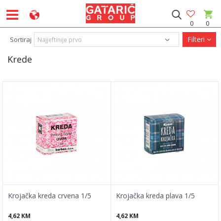
0
0
Filteri
Sortiraj
Krede
Krojačka kreda crvena 1/5
Krojačka kreda plava 1/5
4,62
KM
4,62
KM