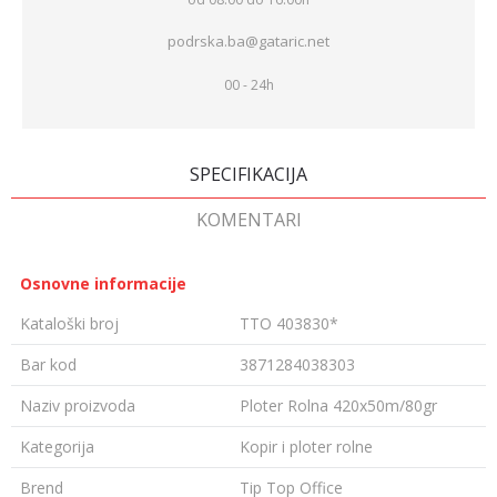
podrska.ba@gataric.net
00 - 24h
SPECIFIKACIJA
KOMENTARI
Osnovne informacije
Kataloški broj
TTO 403830*
Bar kod
3871284038303
Naziv proizvoda
Ploter Rolna 420x50m/80gr
Kategorija
Kopir i ploter rolne
Brend
Tip Top Office