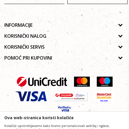
INFORMACIJE
O nama
KORISNIČKI NALOG
Prodavnice
Uputstvo za registraciju
KORISNIČKI SERVIS
Galerija
Zaboravljena lozinka
Politika privatnosti
POMOĆ PRI KUPOVINI
Saradnja
Poručivanje
Autorska prava
Zaposlenje
Kako kupiti online?
Lista želja
Uslovi korišćenja
Kontakt
Najčešća pitanja
Uslovi isporuke
Reklamacije
Plaćanje platnim karticama
Ova web-stranica koristi kolačiće
Kolačiće upotrebljavamo kako bismo personalizovali sadržaj i oglase,