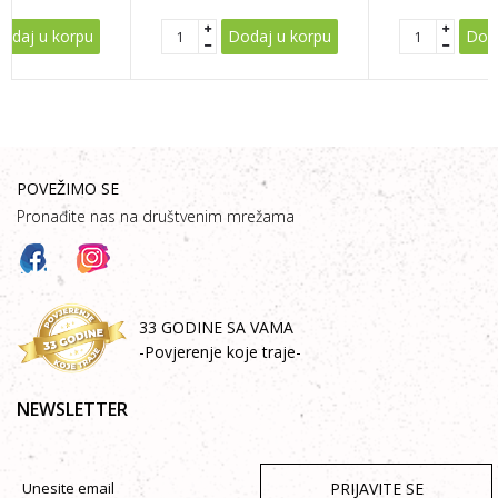
odaj u korpu
Dodaj u korpu
Doda
POVEŽIMO SE
Pronađite nas na društvenim mrežama
33 GODINE SA VAMA
-Povjerenje koje traje-
NEWSLETTER
PRIJAVITE SE