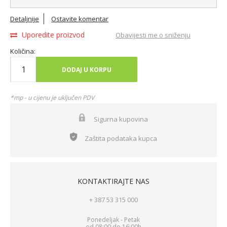
Detaljnije
Ostavite komentar
Uporedite proizvod
Obavijesti me o sniženju
Količina:
DODAJ U KORPU
*mp - u cijenu je uključen PDV
Sigurna kupovina
Zaštita podataka kupca
KONTAKTIRAJTE NAS
+ 387 53 315 000
Ponedeljak - Petak
od 08:00 do 16:00h