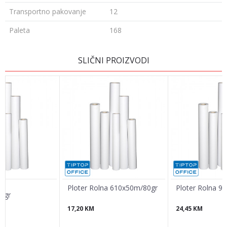
Transportno pakovanje
12
Paleta
168
Ime/Nadimak
SLIČNI PROIZVODI
Email
Poruka
Ploter Rolna 610x50m/80gr
Ploter Rolna 9
0gr
17,20
KM
24,45
KM
POŠALJI