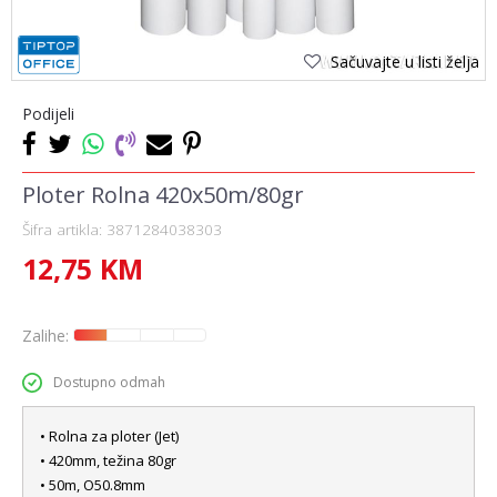
Sačuvajte u listi želja
Podijeli
Ploter Rolna 420x50m/80gr
Šifra artikla:
3871284038303
12,75
KM
Zalihe:
Dostupno odmah
• Rolna za ploter (Jet)
• 420mm, težina 80gr
• 50m, O50.8mm