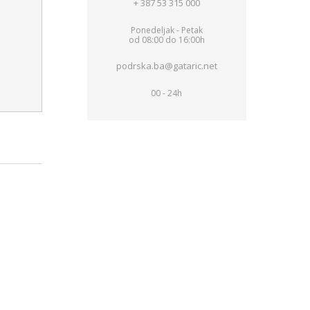
+ 387 53 315 000
Ponedeljak - Petak
od 08:00 do 16:00h
podrska.ba@gataric.net
00 - 24h