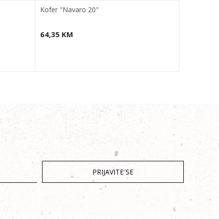
Kofer "Navaro 20"
Kofer "Bea
64,35
KM
40,95
KM
PRIJAVITE SE