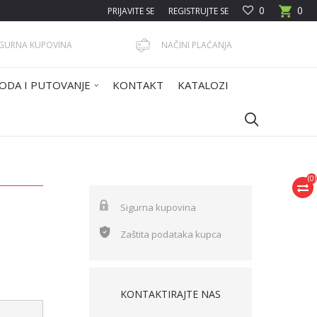
0
0
PRIJAVITE SE
REGISTRUJTE SE
IGURNA KUPOVINA
NAČINI PLAĆANJA
ODA I PUTOVANJE
KONTAKT
KATALOZI
(
0
)
Sigurna kupovina
Zaštita podataka kupca
KONTAKTIRAJTE NAS