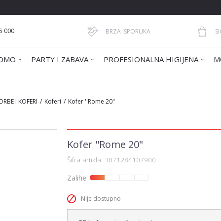
5 000
BRZA ISPORUKA
S
OMO
PARTY I ZABAVA
PROFESIONALNA HIGIJENA
M
ORBE I KOFERI
Koferi
Kofer ''Rome 20"
Kofer ''Rome 20"
Šifra artikla:
3871284107900
Zalihe:
Nije dostupno