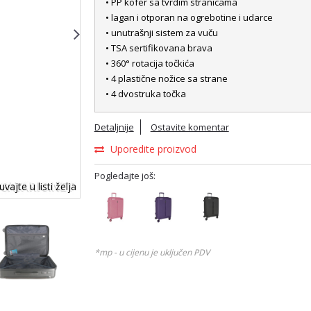
• PP kofer sa tvrdim stranicama
• lagan i otporan na ogrebotine i udarce
• unutrašnji sistem za vuču
• TSA sertifikovana brava
• 360° rotacija točkića
• 4 plastične nožice sa strane
• 4 dvostruka točka
Detaljnije
Ostavite komentar
Uporedite proizvod
Pogledajte još:
vajte u listi želja
*mp - u cijenu je uključen PDV