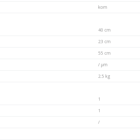
kom
40 cm
23 cm
55 cm
/ µm
2.5 kg
1
1
/