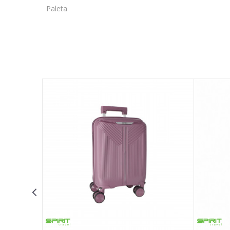
Paleta
Ime/Nadimak
Poruka
POŠALJI