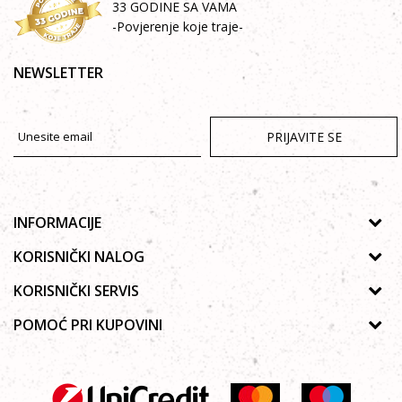
33 GODINE SA VAMA
-Povjerenje koje traje-
NEWSLETTER
PRIJAVITE SE
INFORMACIJE
O nama
KORISNIČKI NALOG
Prodavnice
Uputstvo za registraciju
KORISNIČKI SERVIS
Galerija
Zaboravljena lozinka
Politika privatnosti
POMOĆ PRI KUPOVINI
Saradnja
Poručivanje
Autorska prava
Zaposlenje
Kako kupiti online?
Lista želja
Uslovi korišćenja
Kontakt
Najčešća pitanja
Uslovi isporuke