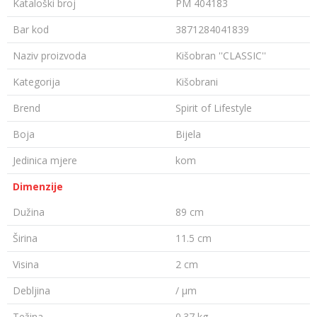
Kataloški broj
PM 404183
Bar kod
3871284041839
Naziv proizvoda
Kišobran ''CLASSIC''
Kategorija
Kišobrani
Brend
Spirit of Lifestyle
Boja
Bijela
Jedinica mjere
kom
Dimenzije
Dužina
89 cm
Širina
11.5 cm
Visina
2 cm
Debljina
/ µm
Težina
0.37 kg