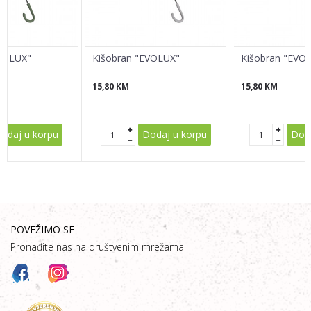
EVOLUX"
Kišobran "EVOLUX"
Kišobran "EVO
15,80
KM
15,80
KM
POŠALJI
odaj u korpu
Dodaj u korpu
Doda
POVEŽIMO SE
Pronađite nas na društvenim mrežama