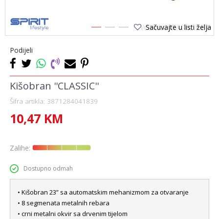
Sačuvajte u listi želja
1
2
3
Podijeli
Kišobran ''CLASSIC''
Šifra artikla:
3871284041839
10,47
KM
Zalihe:
Dostupno odmah
• Kišobran 23” sa automatskim mehanizmom za otvaranje
• 8 segmenata metalnih rebara
• crni metalni okvir sa drvenim tijelom