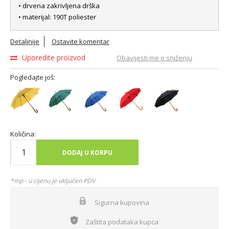
• drvena zakrivljena drška
• materijal: 190T poliester
Detaljnije
Ostavite komentar
Uporedite proizvod
Obavijesti me o sniženju
Pogledajte još:
Količina:
DODAJ U KORPU
*mp - u cijenu je uključen PDV
Sigurna kupovina
Zaštita podataka kupca