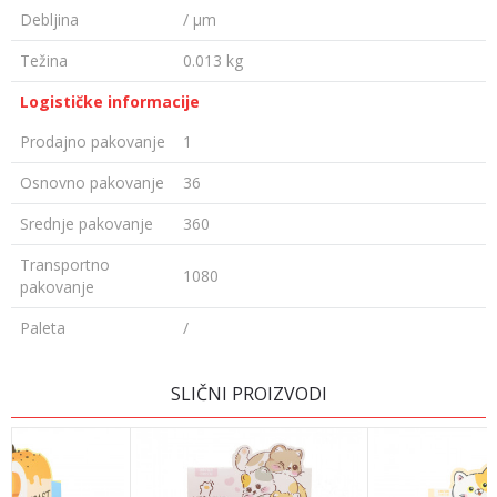
Debljina
/ µm
Težina
0.013 kg
Logističke informacije
Prodajno pakovanje
1
Osnovno pakovanje
36
Srednje pakovanje
360
Transportno
1080
pakovanje
Paleta
/
Ime/Nadimak
SLIČNI PROIZVODI
Email