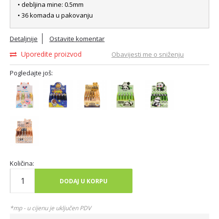
• debljina mine: 0.5mm
• 36 komada u pakovanju
Detaljnije
Ostavite komentar
Uporedite proizvod
Obavijesti me o sniženju
Pogledajte još:
Količina:
DODAJ U KORPU
*mp - u cijenu je uključen PDV