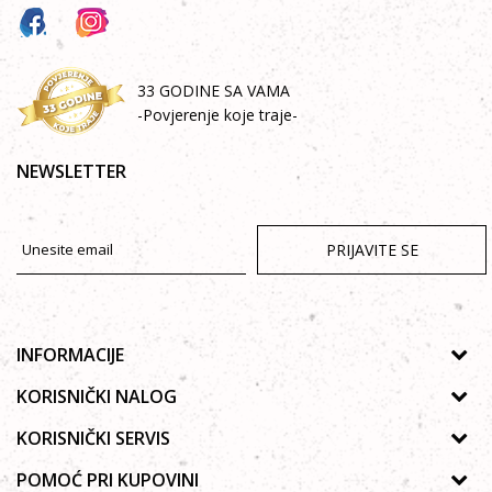
33 GODINE SA VAMA
-Povjerenje koje traje-
NEWSLETTER
PRIJAVITE SE
INFORMACIJE
O nama
KORISNIČKI NALOG
Prodavnice
Uputstvo za registraciju
KORISNIČKI SERVIS
Galerija
Zaboravljena lozinka
Politika privatnosti
POMOĆ PRI KUPOVINI
Saradnja