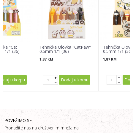
Poruka
vka ''Cat
Tehnička Olovka ''CatPaw''
Tehnička Olovka 
m 1/1 (36)
0.5mm 1/1 (36)
0.5mm 1/1 (36)
1,87
KM
1,87
KM
POŠALJI
odaj u korpu
Dodaj u korpu
Doda
POVEŽIMO SE
Pronađite nas na društvenim mrežama