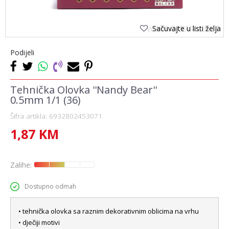
Sačuvajte u listi želja
Podijeli
Tehnička Olovka ''Nandy Bear''
0.5mm 1/1 (36)
Šifra artikla:
6932802453071
1,87
KM
Zalihe:
Dostupno odmah
• tehnička olovka sa raznim dekorativnim oblicima na vrhu
• dječiji motivi