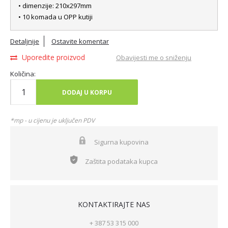
• dimenzije: 210x297mm
• 10 komada u OPP kutiji
Detaljnije
Ostavite komentar
Uporedite proizvod
Obavijesti me o sniženju
Količina:
DODAJ U KORPU
*mp - u cijenu je uključen PDV
Sigurna kupovina
Zaštita podataka kupca
KONTAKTIRAJTE NAS
+ 387 53 315 000