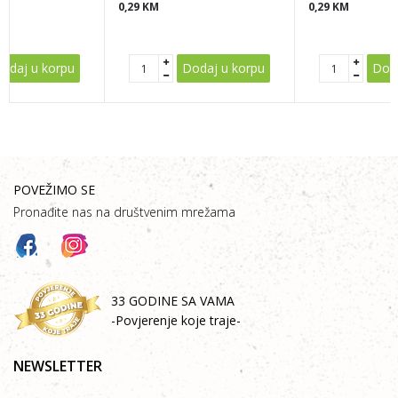
0,29
KM
0,29
KM
POŠALJI
odaj u korpu
Dodaj u korpu
Doda
POVEŽIMO SE
Pronađite nas na društvenim mrežama
33 GODINE SA VAMA
-Povjerenje koje traje-
NEWSLETTER