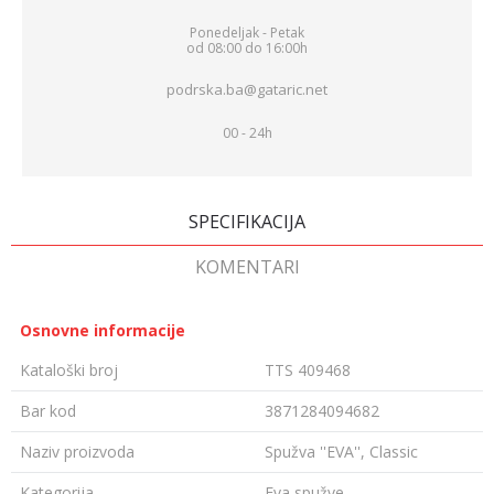
Ponedeljak - Petak
od 08:00 do 16:00h
podrska.ba@gataric.net
00 - 24h
SPECIFIKACIJA
KOMENTARI
Osnovne informacije
Kataloški broj
TTS 409468
Bar kod
3871284094682
Naziv proizvoda
Spužva ''EVA'', Classic
Kategorija
Eva spužve