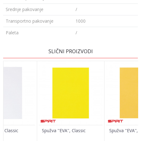
Srednje pakovanje
/
Transportno pakovanje
1000
Paleta
/
Ime/Nadimak
SLIČNI PROIZVODI
Email
Poruka
', Classic
Spužva ''EVA'', Classic
Spužva ''EVA'', 