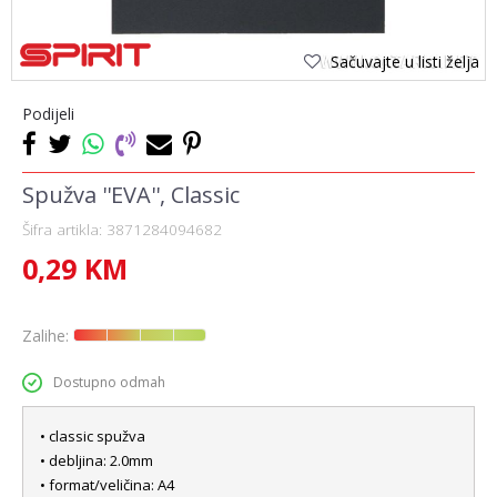
Sačuvajte u listi želja
Podijeli
Spužva ''EVA'', Classic
Šifra artikla:
3871284094682
0,29
KM
Zalihe:
Dostupno odmah
• classic spužva
• debljina: 2.0mm
• format/veličina: A4