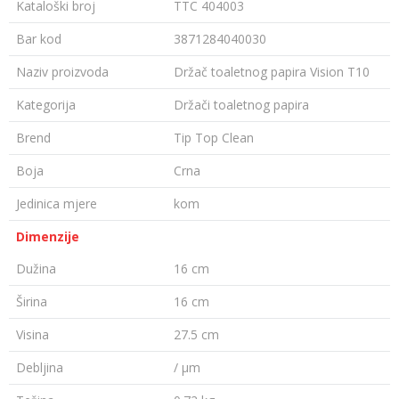
Kataloški broj
TTC 404003
Bar kod
3871284040030
Naziv proizvoda
Držač toaletnog papira Vision T10
Kategorija
Držači toaletnog papira
Brend
Tip Top Clean
Boja
Crna
Jedinica mjere
kom
Dimenzije
Dužina
16 cm
Širina
16 cm
Visina
27.5 cm
Debljina
/ µm