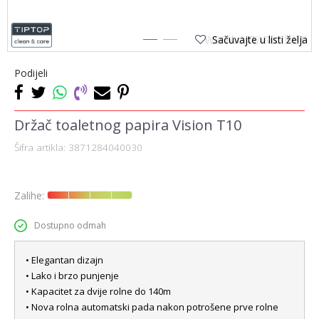
Sačuvajte u listi želja
1
2
Podijeli
Držač toaletnog papira Vision T10
Šifra artikla:
3871284040030
Zalihe:
Dostupno odmah
• Elegantan dizajn
• Lako i brzo punjenje
• Kapacitet za dvije rolne do 140m
• Nova rolna automatski pada nakon potrošene prve rolne