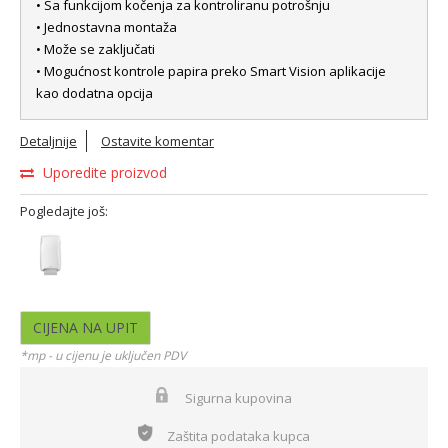
• Sa funkcijom kočenja za kontroliranu potrošnju
• Jednostavna montaža
• Može se zaključati
• Mogućnost kontrole papira preko Smart Vision aplikacije
kao dodatna opcija
Detaljnije
Ostavite komentar
Uporedite proizvod
Pogledajte još:
CIJENA NA UPIT
*mp - u cijenu je uključen PDV
Sigurna kupovina
Zaštita podataka kupca