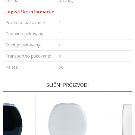
Težina
0.72 kg
Logističke informacije
Prodajno pakovanje
1
Osnovno pakovanje
1
Srednje pakovanje
/
Transportno pakovanje
6
Paleta
60
Ime/Nadimak
SLIČNI PROIZVODI
Email
Poruka