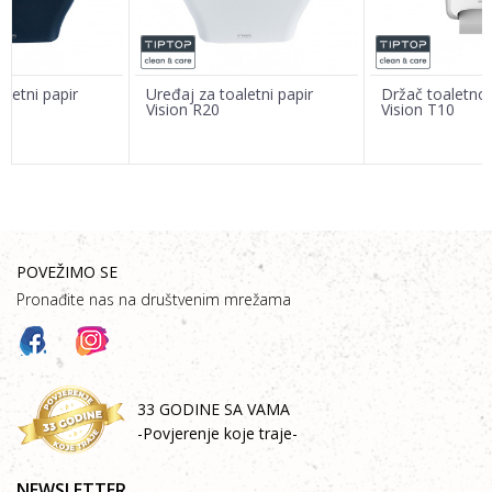
aletni papir
Uređaj za toaletni papir
Držač toaletno
Vision R20
Vision T10
POŠALJI
POVEŽIMO SE
Pronađite nas na društvenim mrežama
33 GODINE SA VAMA
-Povjerenje koje traje-
NEWSLETTER