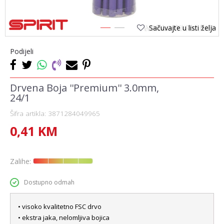
Sačuvajte u listi želja
1
2
Podijeli
Drvena Boja ''Premium'' 3.0mm,
24/1
Šifra artikla:
3871284049965
0,41
KM
Zalihe:
Dostupno odmah
• visoko kvalitetno FSC drvo
• ekstra jaka, nelomljiva bojica