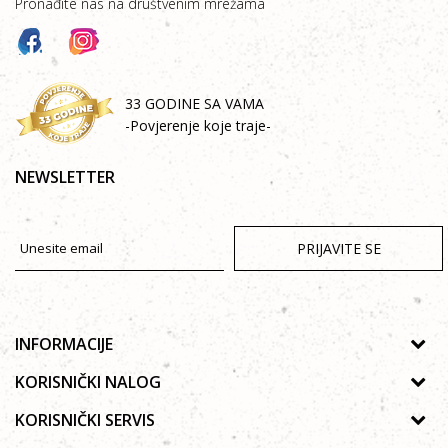
Pronađite nas na društvenim mrežama
33 GODINE SA VAMA
-Povjerenje koje traje-
NEWSLETTER
PRIJAVITE SE
INFORMACIJE
O nama
KORISNIČKI NALOG
Prodavnice
Uputstvo za registraciju
KORISNIČKI SERVIS
Galerija
Zaboravljena lozinka