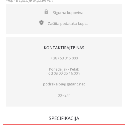
*mp - u cijenu je uključen PDV
Sigurna kupovina
Zaštita podataka kupca
KONTAKTIRAJTE NAS
+ 387 53 315 000
Ponedeljak - Petak
od 08:00 do 16:00h
podrska.ba@gataric.net
00 - 24h
SPECIFIKACIJA