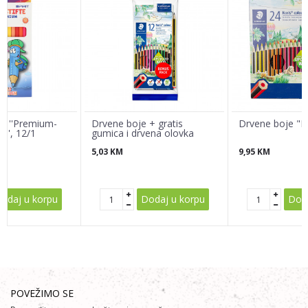
Poruka
ce ''Premium-
Drvene boje + gratis
Drvene boje "N
y'', 12/1
gumica i drvena olovka
5,03
KM
9,95
KM
POŠALJI
odaj u korpu
Dodaj u korpu
Doda
POVEŽIMO SE