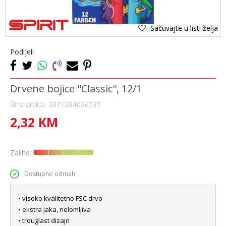
Sačuvajte u listi želja
Podijeli
Drvene bojice ''Classic'', 12/1
Šifra artikla:
3871284026737
2,32
KM
Zalihe:
Dostupno odmah
• visoko kvalitetno FSC drvo
• ekstra jaka, nelomljiva
• trouglast dizajn