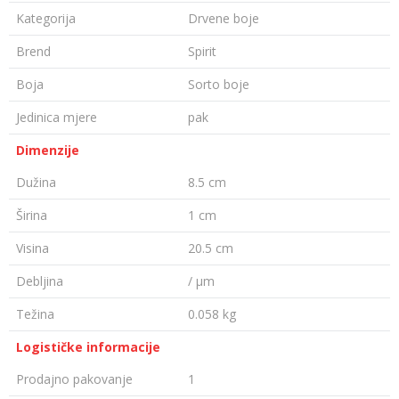
Kategorija
Drvene boje
Brend
Spirit
Boja
Sorto boje
Jedinica mjere
pak
Dimenzije
Dužina
8.5 cm
Širina
1 cm
Visina
20.5 cm
Debljina
/ µm
Težina
0.058 kg
Logističke informacije
Prodajno pakovanje
1