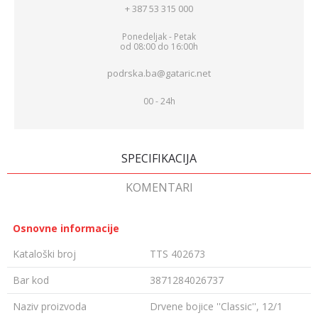
+ 387 53 315 000
Ponedeljak - Petak
od 08:00 do 16:00h
podrska.ba@gataric.net
00 - 24h
SPECIFIKACIJA
KOMENTARI
Osnovne informacije
Kataloški broj
TTS 402673
Bar kod
3871284026737
Naziv proizvoda
Drvene bojice ''Classic'', 12/1