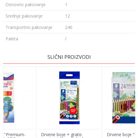
Osnovno pakovanje
1
Srednje pakovanje
12
Transportno pakovanje
240
Paleta
/
Ime/Nadimak
SLIČNI PROIZVODI
Email
Poruka
ce ''Premium-
Drvene boje + gratis
Drvene boje "N