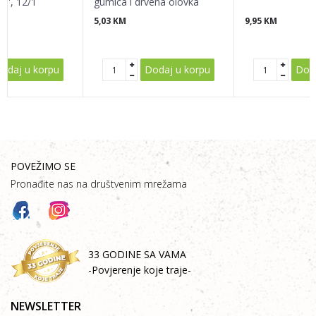
y'', 12/1
gumica i drvena olovka
5,03
KM
9,95
KM
POŠALJI
odaj u korpu
Dodaj u korpu
Doda
POVEŽIMO SE
Pronađite nas na društvenim mrežama
33 GODINE SA VAMA
-Povjerenje koje traje-
NEWSLETTER