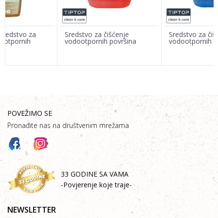
sredstvo za
Sredstvo za čišćenje
Sredstvo za čiš
dootpornih
vodootpornih površina
vodootpornih p
bient
MaxxFloor Orange 5kg
MaxxFloor Blue
1L
POŠALJI
POVEŽIMO SE
Pronađite nas na društvenim mrežama
33 GODINE SA VAMA
-Povjerenje koje traje-
NEWSLETTER