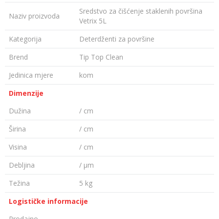
Sredstvo za čišćenje staklenih površina
Naziv proizvoda
Vetrix 5L
Kategorija
Deterdženti za površine
Brend
Tip Top Clean
Jedinica mjere
kom
Dimenzije
Dužina
/ cm
Širina
/ cm
Visina
/ cm
Debljina
/ µm
Težina
5 kg
Logističke informacije
Prodajno