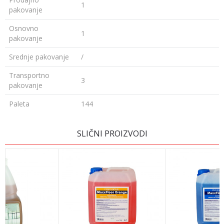
1
pakovanje
Osnovno
1
pakovanje
Srednje pakovanje
/
Transportno
3
pakovanje
Paleta
144
Ime/Nadimak
SLIČNI PROIZVODI
Email
Poruka