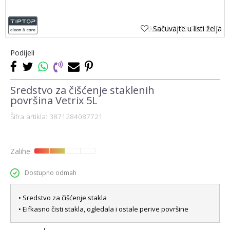
Sačuvajte u listi želja
Podijeli
Sredstvo za čišćenje staklenih
površina Vetrix 5L
Šifra artikla:
3871284087721
Zalihe:
Dostupno odmah
• Sredstvo za čišćenje stakla
• Eifkasno čisti stakla, ogledala i ostale perive površine