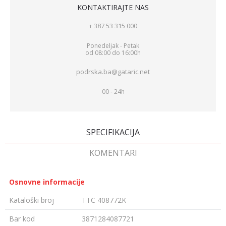
KONTAKTIRAJTE NAS
+ 387 53 315 000
Ponedeljak - Petak
od 08:00 do 16:00h
podrska.ba@gataric.net
00 - 24h
SPECIFIKACIJA
KOMENTARI
Osnovne informacije
Kataloški broj
TTC 408772K
Bar kod
3871284087721