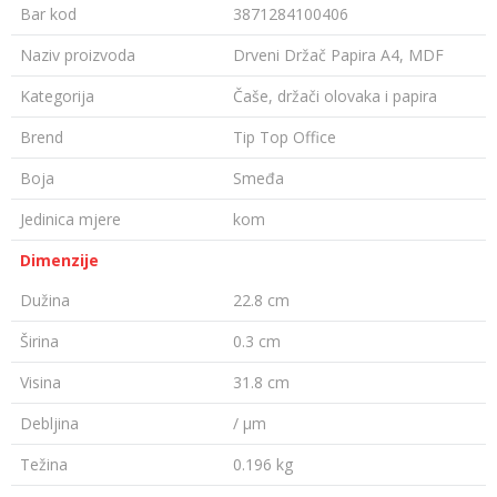
Bar kod
3871284100406
Naziv proizvoda
Drveni Držač Papira A4, MDF
Kategorija
Čaše, držači olovaka i papira
Brend
Tip Top Office
Boja
Smeđa
Jedinica mjere
kom
Dimenzije
Dužina
22.8 cm
Širina
0.3 cm
Visina
31.8 cm
Debljina
/ µm
Težina
0.196 kg