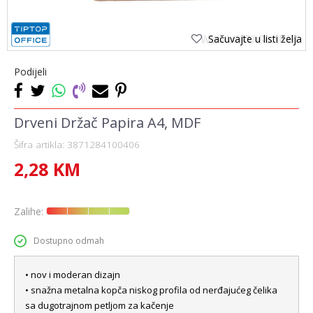
Sačuvajte u listi želja
Podijeli
Drveni Držač Papira A4, MDF
Šifra artikla:
3871284100406
2,28
KM
Zalihe:
Dostupno odmah
• nov i moderan dizajn
• snažna metalna kopča niskog profila od nerđajućeg čelika
sa dugotrajnom petljom za kačenje