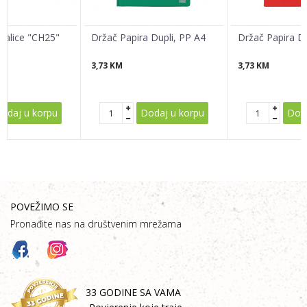
ajalice "CH25"
Držač Papira Dupli, PP A4
Držač Papira Du
3,73
KM
3,73
KM
POŠALJI
odaj u korpu
Dodaj u korpu
Doda
POVEŽIMO SE
Pronađite nas na društvenim mrežama
33 GODINE SA VAMA