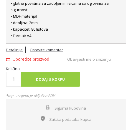
• glatna površina sa zaobljenim ivicama sa uglovima za
sigurnost
• MDF materijal
• debljina: 2mm
• kapacitet: 80 listova
• format: A4
Detaljnije
Ostavite komentar
Uporedite proizvod
Obavijesti me o sniženju
Količina:
DODAJ U KORPU
*mp - u cijenu je uključen PDV
Sigurna kupovina
Zaštita podataka kupca