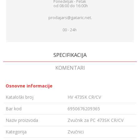
Ponedeljak - Petak
od 08:00 do 16:00h
prodajars@gataric.net.
00 - 24h
SPECIFIKACIJA
KOMENTARI
Osnovne informacije
Kataloški broj
HV 473SK CR/CV
Bar kod
6950676209365
Naziv proizvoda
Zvučnik za PC 473SK CR/CV
Kategorija
Zvučnici