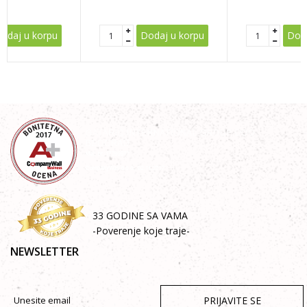
POŠALJI
odaj u korpu
Dodaj u korpu
Doda
33 GODINE SA VAMA
-Poverenje koje traje-
NEWSLETTER
PRIJAVITE SE