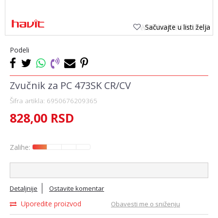
Sačuvajte u listi želja
Podeli
Zvučnik za PC 473SK CR/CV
Šifra artikla:
6950676209365
828,00
RSD
Zalihe:
Detaljnije
Ostavite komentar
Uporedite proizvod
Obavesti me o sniženju