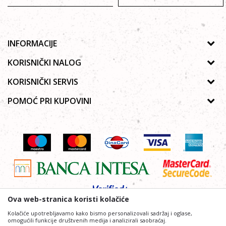
INFORMACIJE
O nama
KORISNIČKI NALOG
Prodavnice
Uputsvo za registraciju
KORISNIČKI SERVIS
Galerija
Zaboravljena lozinka
Politika privatnosti
POMOĆ PRI KUPOVINI
Saradnja
Moja korpa
Autorska prava
Zaposlenje
Kako kupiti Online
Lista želja
Uslovi korišćenja
Kontakt
Poručivanje telefonom ili e-mailom
Uslovi isporuke
Najčešća pitanja
Reklamacije
Povraćaj sredstava
Ova web-stranica koristi kolačiće
Kolačiće upotrebljavamo kako bismo personalizovali sadržaj i oglase,
omogućili funkcije društvenih medija i analizirali saobraćaj.