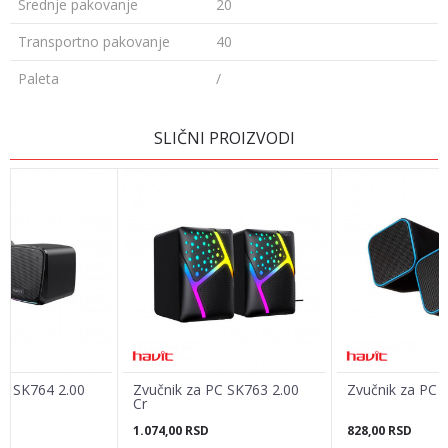
Srednje pakovanje
20
Transportno pakovanje
40
Paleta
/
OSTAVI KOMENTAR
SLIČNI PROIZVODI
Ime/Nadimak
Email adresa
Poruka
PC SK764 2.00
Zvučnik za PC SK763 2.00
Zvučnik za PC 
Cr
1.074,00
RSD
828,00
RSD