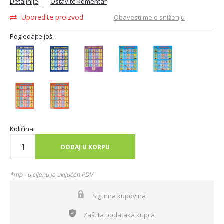
Detaljnije
Ostavite komentar
Uporedite proizvod
Obavesti me o sniženju
Pogledajte još:
Količina:
DODAJ U KORPU
*mp - u cijenu je uključen PDV
Sigurna kupovina
Zaštita podataka kupca