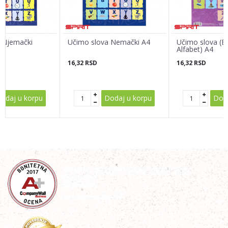
Poruka
 Njemački
Učimo slova Nemački A4
Učimo slova (En
Alfabet) A4
16,32
RSD
16,32
RSD
POŠALJI
odaj u korpu
Dodaj u korpu
Doda