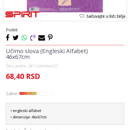
Sačuvajte u listi želja
Podeli
Učimo slova (Engleski Alfabet)
46x67cm
Šifra artikla:
3871284066627
68,40
RSD
Zalihe:
• engleski alfabet
• dimenzije: 46x67cm