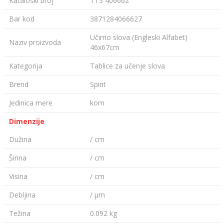
Kataloški broj
TTS 406662
Bar kod
3871284066627
Učimo slova (Engleski Alfabet)
Naziv proizvoda
46x67cm
Kategorija
Tablice za učenje slova
Brend
Spirit
Jedinica mere
kom
Dimenzije
Dužina
/ cm
Širina
/ cm
Visina
/ cm
Debljina
/ µm
Težina
0.092 kg