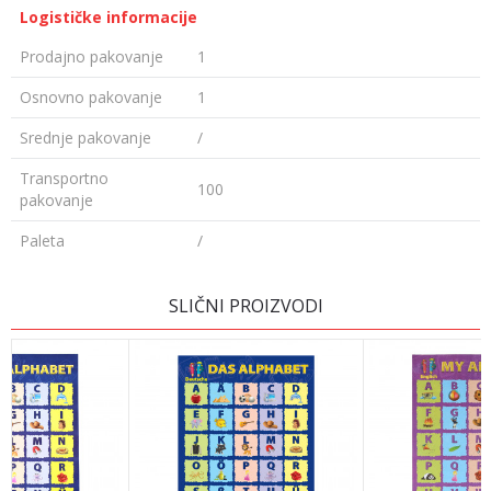
Logističke informacije
Prodajno pakovanje
1
Osnovno pakovanje
1
Srednje pakovanje
/
Transportno
100
pakovanje
Paleta
/
OSTAVI KOMENTAR
SLIČNI PROIZVODI
Ime/Nadimak
Email adresa