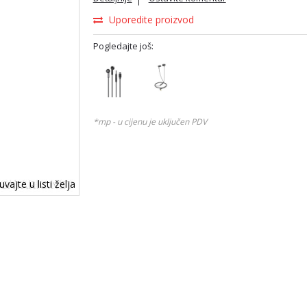
Uporedite proizvod
Pogledajte još:
*mp - u cijenu je uključen PDV
vajte u listi želja