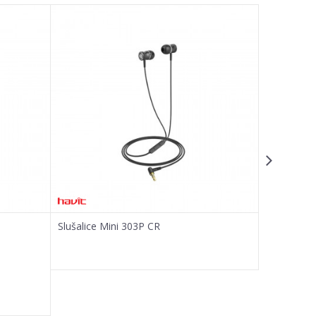
Slušalice Mini 303P CR
Slušalice 
826,80
R