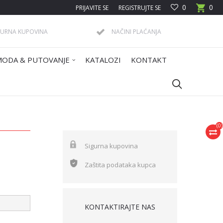
0
0
PRIJAVITE SE
REGISTRUJTE SE
GURNA KUPOVINA
NAČINI PLAĆANJA
MODA & PUTOVANJE
KATALOZI
KONTAKT
(
0
)
Sigurna kupovina
Zaštita podataka kupca
KONTAKTIRAJTE NAS