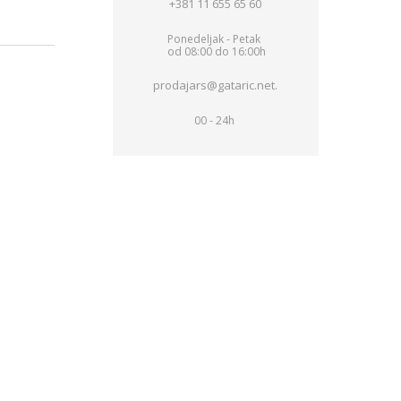
+381 11 655 65 60
Ponedeljak - Petak
od 08:00 do 16:00h
prodajars@gataric.net.
00 - 24h