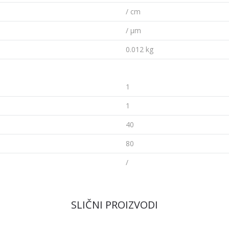
/ cm
/ µm
0.012 kg
1
1
40
80
/
SLIČNI PROIZVODI