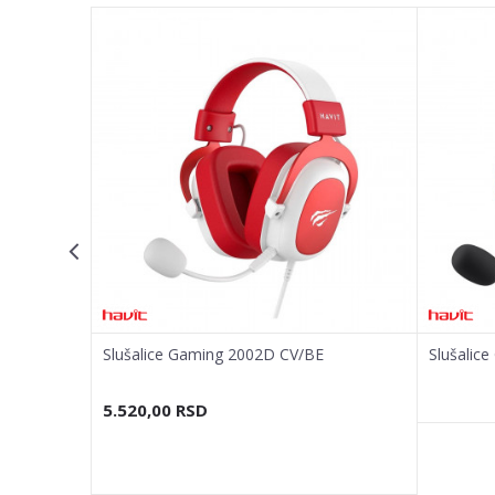
Email adresa
Poruka
POŠALJI
Slušalice Gaming 2002D CV/BE
Slušalic
5.520,00
RSD