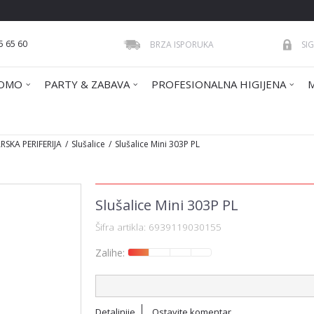
5 65 60
BRZA ISPORUKA
SI
OMO
PARTY & ZABAVA
PROFESIONALNA HIGIJENA
SKA PERIFERIJA
Slušalice
Slušalice Mini 303P PL
Slušalice Mini 303P PL
Šifra artikla:
6939119030155
Zalihe:
Detaljnije
Ostavite komentar