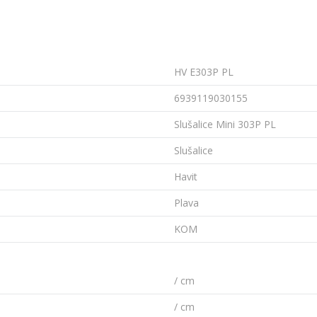
HV E303P PL
6939119030155
Slušalice Mini 303P PL
Slušalice
Havit
Plava
KOM
/ cm
/ cm