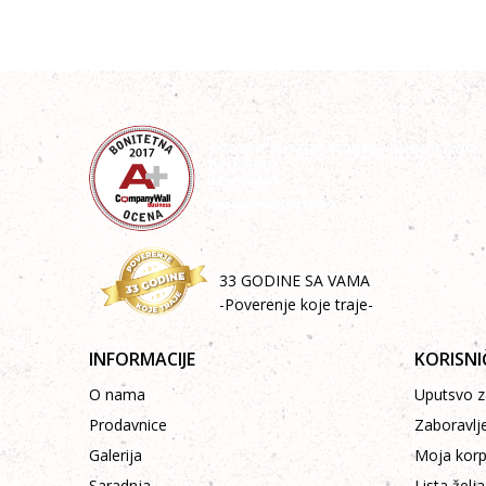
33 GODINE SA VAMA
-Poverenje koje traje-
INFORMACIJE
KORISNI
O nama
Uputsvo za
Prodavnice
Zaboravlj
Galerija
Moja kor
Saradnja
Lista želja