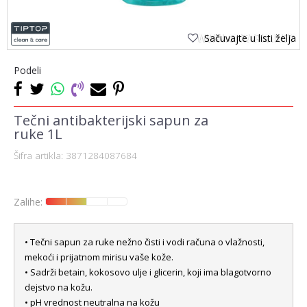
Sačuvajte u listi želja
Podeli
Tečni antibakterijski sapun za
ruke 1L
Šifra artikla:
3871284087684
Zalihe:
• Tečni sapun za ruke nežno čisti i vodi računa o vlažnosti,
mekoći i prijatnom mirisu vaše kože.
• Sadrži betain, kokosovo ulje i glicerin, koji ima blagotvorno
dejstvo na kožu.
• pH vrednost neutralna na kožu