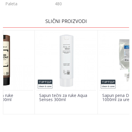
Paleta
480
OSTAVI KOMENTAR
SLIČNI PROIZVODI
Ime/Nadimak
Email adresa
Poruka
za ruke
Sapun tečni za ruke Aqua
Sapun pena Do
 300ml
Senses 300ml
1000ml za uređ
POŠALJI