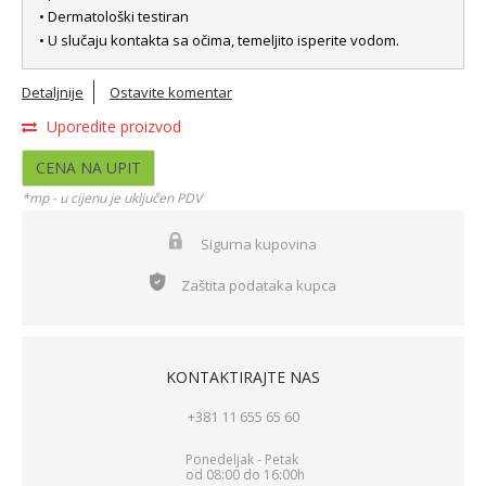
• Dermatološki testiran
• U slučaju kontakta sa očima, temeljito isperite vodom.
Detaljnije
Ostavite komentar
Uporedite proizvod
CENA NA UPIT
*mp - u cijenu je uključen PDV
Sigurna kupovina
Zaštita podataka kupca
KONTAKTIRAJTE NAS
+381 11 655 65 60
Ponedeljak - Petak
od 08:00 do 16:00h