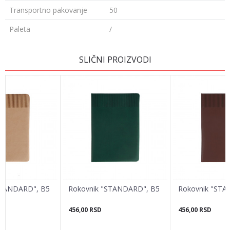
Transportno pakovanje
50
Paleta
/
OSTAVI KOMENTAR
SLIČNI PROIZVODI
Ime/Nadimak
Email adresa
Poruka
STANDARD", B5
Rokovnik "STANDARD", B5
Rokovnik "STA
456,00
RSD
456,00
RSD