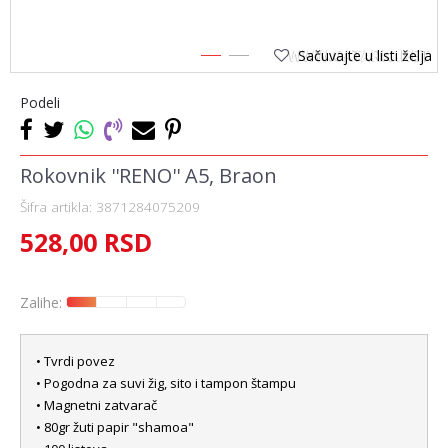
Sačuvajte u listi želja
1
2
Podeli
Rokovnik ''RENO'' A5, Braon
Šifra artikla:
3871284075209
528,00
RSD
Zalihe:
• Tvrdi povez
• Pogodna za suvi žig, sito i tampon štampu
• Magnetni zatvarač
• 80gr žuti papir "shamoa"