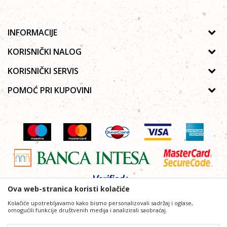
INFORMACIJE
O nama
KORISNIČKI NALOG
Prodavnice
Uputsvo za registraciju
KORISNIČKI SERVIS
Galerija
Zaboravljena lozinka
Politika privatnosti
POMOĆ PRI KUPOVINI
Saradnja
Moja korpa
Autorska prava
Zaposlenje
Kako kupiti Online
Lista želja
Uslovi korišćenja
Kontakt
Poručivanje telefonom ili e-mailom
Uslovi isporuke
Najčešća pitanja
Reklamacije
Povraćaj sredstava
Ova web-stranica koristi kolačiće
Kolačiće upotrebljavamo kako bismo personalizovali sadržaj i oglase,
omogućili funkcije društvenih medija i analizirali saobraćaj.
Nastojimo da budemo što precizniji i profesionalniji u opisu proizvoda, prikazu slika i samih