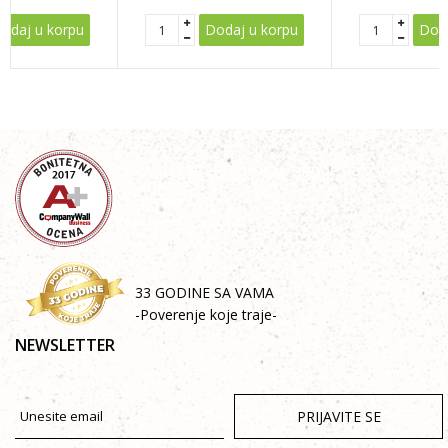
POŠALJI
odaj u korpu
Dodaj u korpu
Doda
33 GODINE SA VAMA
-Poverenje koje traje-
NEWSLETTER
PRIJAVITE SE