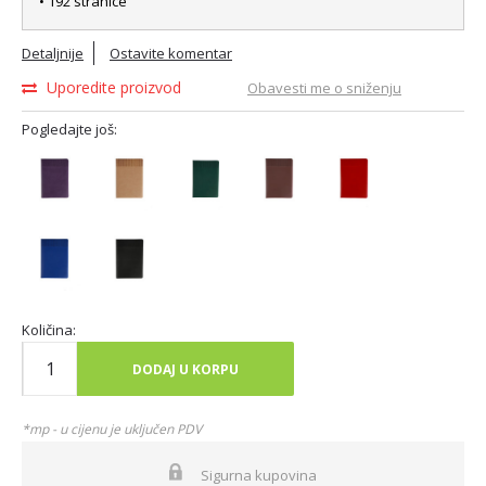
• 192 stranice
Detaljnije
Ostavite komentar
Uporedite proizvod
Obavesti me o sniženju
Pogledajte još:
Količina:
DODAJ U KORPU
*mp - u cijenu je uključen PDV
Sigurna kupovina