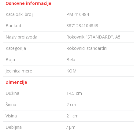
Osnovne informacije
Kataloški broj
PM 410484
Bar kod
3871284104848
Naziv proizvoda
Rokovnik "STANDARD", A5
Kategorija
Rokovnici standardni
Boja
Bela
Jedinica mere
KOM
Dimenzije
Dužina
14.5 cm
Širina
2 cm
Visina
21 cm
Debljina
/ µm