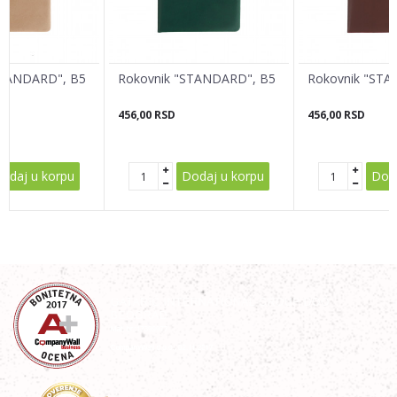
Poruka
STANDARD", B5
Rokovnik "STANDARD", B5
Rokovnik "STA
456,00
RSD
456,00
RSD
POŠALJI
odaj u korpu
Dodaj u korpu
Doda