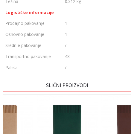
Težina
0.312 kg
Logističke informacije
Prodajno pakovanje
1
Osnovno pakovanje
1
Srednje pakovanje
/
Transportno pakovanje
48
Paleta
/
OSTAVI KOMENTAR
SLIČNI PROIZVODI
Ime/Nadimak
Email adresa