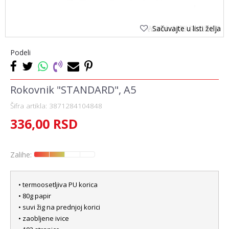
Sačuvajte u listi želja
Podeli
Rokovnik "STANDARD", A5
Šifra artikla:
3871284104848
336,00
RSD
Zalihe:
• termoosetljiva PU korica
• 80g papir
• suvi žig na prednjoj korici
• zaobljene ivice