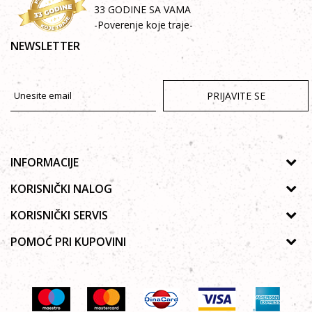
33 GODINE SA VAMA
-Poverenje koje traje-
NEWSLETTER
PRIJAVITE SE
INFORMACIJE
O nama
KORISNIČKI NALOG
Prodavnice
Uputsvo za registraciju
KORISNIČKI SERVIS
Galerija
Zaboravljena lozinka
Politika privatnosti
POMOĆ PRI KUPOVINI
Saradnja
Moja korpa
Autorska prava
Zaposlenje
Kako kupiti Online
Lista želja
Uslovi korišćenja
Kontakt
Poručivanje telefonom ili e-mailom
Uslovi isporuke
Najčešća pitanja