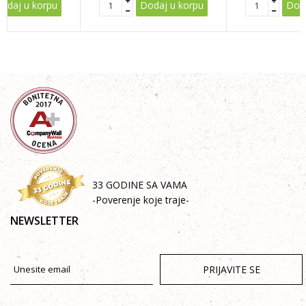
odaj u korpu
Dodaj u korpu
Doda
33 GODINE SA VAMA
-Poverenje koje traje-
NEWSLETTER
PRIJAVITE SE