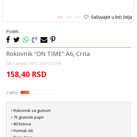
Sačuvajte u listi želja
1
2
3
Podeli
Rokovnik ''ON TIME'' A6, Crna
Šifra artikla:
3871284101298
158,40
RSD
Zalihe:
• Rokovnik sa gumom
• 75 gramski papir
• 80 listova
• Format: A6