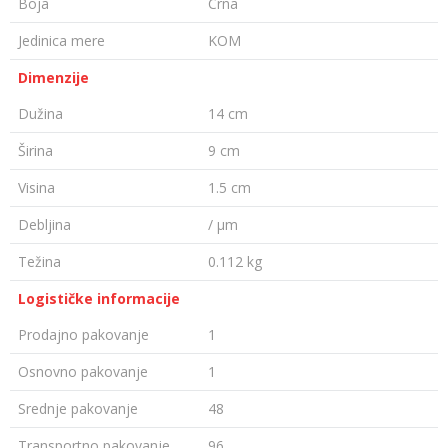
Boja
Crna
Jedinica mere
KOM
Dimenzije
Dužina
14 cm
Širina
9 cm
Visina
1.5 cm
Debljina
/ µm
Težina
0.112 kg
Logističke informacije
Prodajno pakovanje
1
Osnovno pakovanje
1
Srednje pakovanje
48
Transportno pakovanje
96