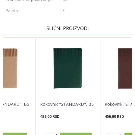
Paleta
/
OSTAVI KOMENTAR
SLIČNI PROIZVODI
Ime/Nadimak
Email adresa
Poruka
STANDARD", B5
Rokovnik "STANDARD", B5
Rokovnik "STA
456,00
RSD
456,00
RSD
POŠALJI