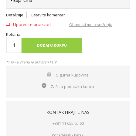
• Boja: Crna
Detaljnije
Ostavite komentar
Uporedite proizvod
Obavesti me o sniženju
Količina:
DODAJ U KORPU
*mp - u cijenu je uključen PDV
Sigurna kupovina
Zaštita podataka kupca
KONTAKTIRAJTE NAS
+381 11 655 65 60
Ponedeljak - Petak