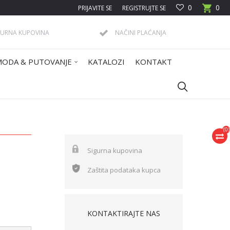
0
0
PRIJAVITE SE
REGISTRUJTE SE
GURNA KUPOVINA
NAČINI PLAĆANJA
MODA & PUTOVANJE
KATALOZI
KONTAKT
(
0
)
Sigurna kupovina
Zaštita podataka kupca
KONTAKTIRAJTE NAS