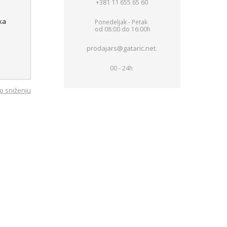
+381 11 655 65 60
ka
Ponedeljak - Petak
od 08:00 do 16:00h
prodajars@gataric.net.
00 - 24h
o sniženju