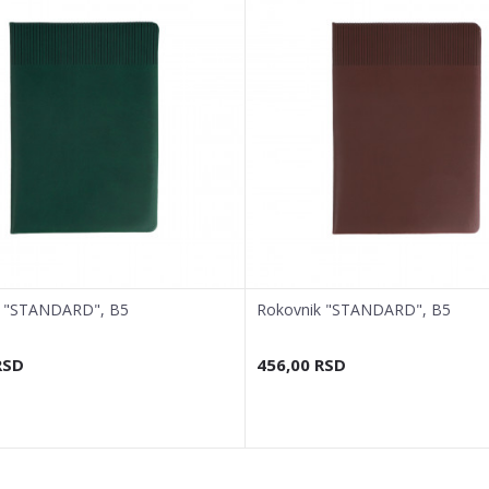
k "STANDARD", B5
Rokovnik "STANDARD", B5
RSD
456,00
RSD