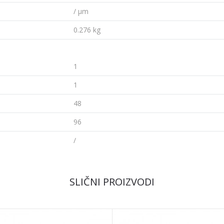
/ µm
0.276 kg
1
1
48
96
/
SLIČNI PROIZVODI