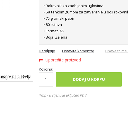
• Rokovnik za zaobljenim uglovima
• Sa tankom gumom za zatvaranje u boji rokovni
• 75 gramski papir
• 80 listova
• Format: A5
• Boja: Zelena
Detaljnije
Ostavite komentar
Obavesti me 
Uporedite proizvod
Količina:
vajte u listi želja
DODAJ U KORPU
*mp - u cijenu je uključen PDV