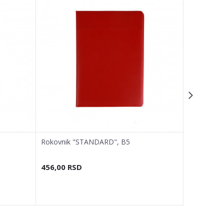
Rokovnik "STANDARD", B5
Rokovnik 
456,00
RSD
456,00
R