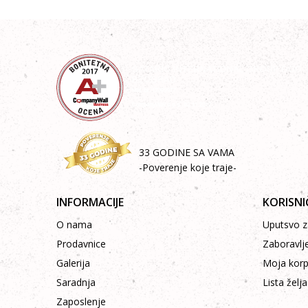
33 GODINE SA VAMA
-Poverenje koje traje-
INFORMACIJE
KORISNI
O nama
Uputsvo za
Prodavnice
Zaboravlj
Galerija
Moja kor
Saradnja
Lista želja
Zaposlenje