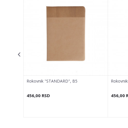
Email adresa
Poruka
POŠALJI
Rokovnik "STANDARD", B5
Rokovni
456,00
RSD
456,00