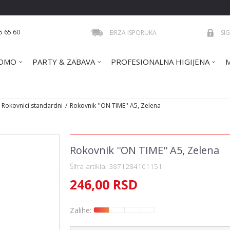
5 65 60
BRZA ISPORUKA
SI
OMO
PARTY & ZABAVA
PROFESIONALNA HIGIJENA
Rokovnici standardni
Rokovnik ''ON TIME'' A5, Zelena
Rokovnik ''ON TIME'' A5, Zelena
Šifra artikla:
3871284101151
246,00
RSD
Zalihe: