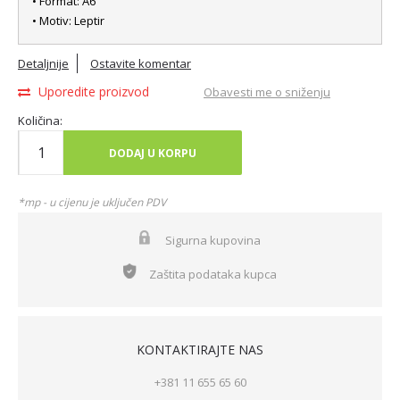
• Format: A6
• Motiv: Leptir
Detaljnije
Ostavite komentar
Uporedite proizvod
Obavesti me o sniženju
Količina:
DODAJ U KORPU
*mp - u cijenu je uključen PDV
Sigurna kupovina
Zaštita podataka kupca
KONTAKTIRAJTE NAS
+381 11 655 65 60