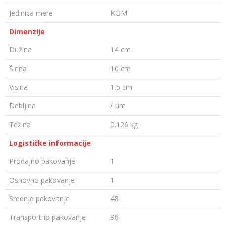
Jedinica mere
KOM
Dimenzije
Dužina
14 cm
Širina
10 cm
Visina
1.5 cm
Debljina
/ µm
Težina
0.126 kg
Logističke informacije
Prodajno pakovanje
1
Osnovno pakovanje
1
Srednje pakovanje
48
Transportno pakovanje
96