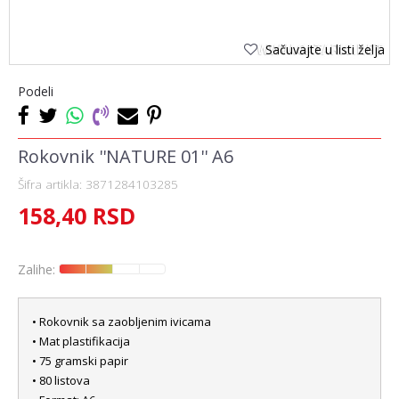
Sačuvajte u listi želja
Podeli
Rokovnik ''NATURE 01'' A6
Šifra artikla:
3871284103285
158,40
RSD
Zalihe:
• Rokovnik sa zaobljenim ivicama
• Mat plastifikacija
• 75 gramski papir
• 80 listova