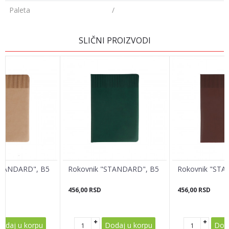
Paleta
/
OSTAVI KOMENTAR
SLIČNI PROIZVODI
Ime/Nadimak
Email adresa
Poruka
STANDARD", B5
Rokovnik "STANDARD", B5
Rokovnik "STA
456,00
RSD
456,00
RSD
POŠALJI
odaj u korpu
Dodaj u korpu
Doda