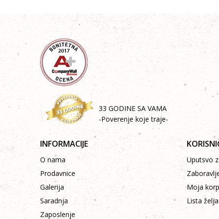
33 GODINE SA VAMA
-Poverenje koje traje-
INFORMACIJE
KORISNI
O nama
Uputsvo za
Prodavnice
Zaboravlj
Galerija
Moja kor
Saradnja
Lista želja
Zaposlenje