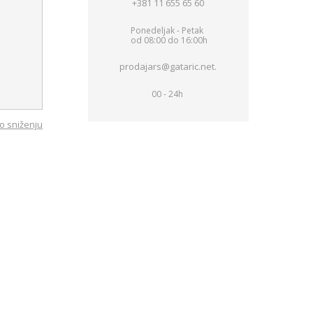
+381 11 655 65 60
Ponedeljak - Petak
od 08:00 do 16:00h
prodajars@gataric.net.
00 - 24h
o sniženju