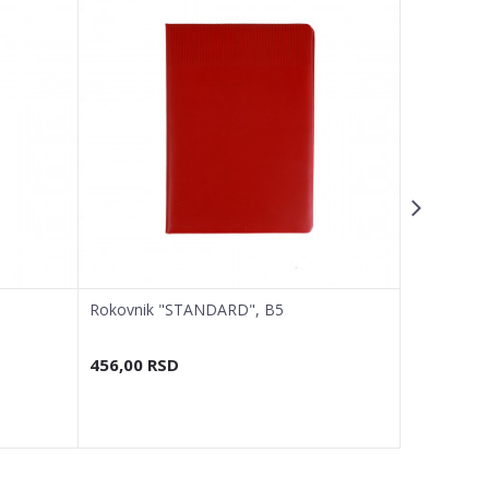
Rokovnik "STANDARD", B5
Rokovnik 
456,00
RSD
456,00
R