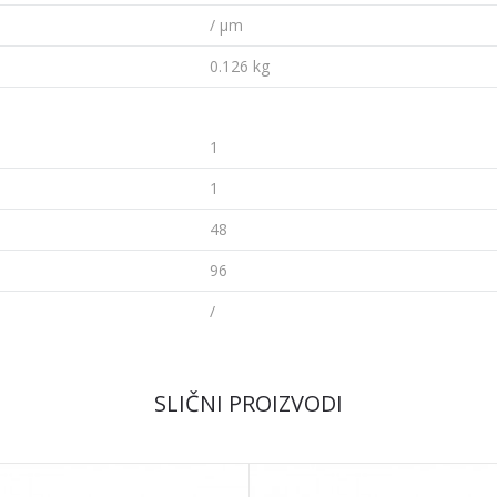
/ µm
0.126 kg
1
1
48
96
/
SLIČNI PROIZVODI