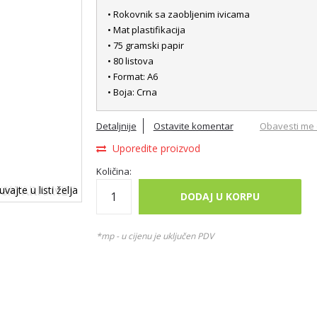
• Rokovnik sa zaobljenim ivicama
• Mat plastifikacija
• 75 gramski papir
• 80 listova
• Format: A6
• Boja: Crna
Detaljnije
Ostavite komentar
Obavesti me 
Uporedite proizvod
Količina:
vajte u listi želja
DODAJ U KORPU
*mp - u cijenu je uključen PDV