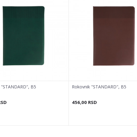
k "STANDARD", B5
Rokovnik "STANDARD", B5
RSD
456,00
RSD