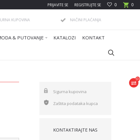
0
0
PRIJAVITE SE
REGISTRUJTE SE
GURNA KUPOVINA
NAČINI PLAĆANJA
MODA & PUTOVANJE
KATALOZI
KONTAKT
(
0
)
Sigurna kupovina
Zaštita podataka kupca
KONTAKTIRAJTE NAS