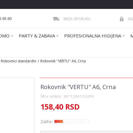
5 65 60
BRZA ISPORUKA
SI
OMO
PARTY & ZABAVA
PROFESIONALNA HIGIJENA
Rokovnici standardni
Rokovnik ''VERTU'' A6, Crna
Rokovnik ''VERTU'' A6, Crna
Šifra artikla:
3871284103209
158,40
RSD
Zalihe: