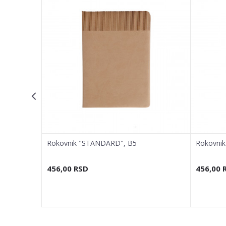
Email adresa
Poruka
POŠALJI
Rokovnik "STANDARD", B5
Rokovni
456,00
RSD
456,00