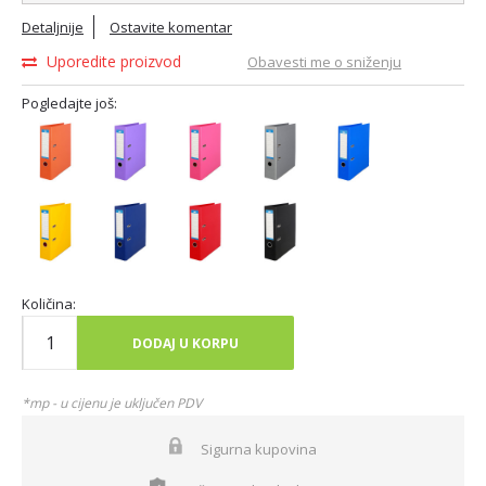
Detaljnije
Ostavite komentar
Uporedite proizvod
Obavesti me o sniženju
Pogledajte još:
Količina:
DODAJ U KORPU
*mp - u cijenu je uključen PDV
Sigurna kupovina