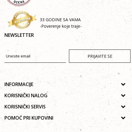
33 GODINE SA VAMA
-Poverenje koje traje-
NEWSLETTER
PRIJAVITE SE
INFORMACIJE
O nama
KORISNIČKI NALOG
Prodavnice
Uputsvo za registraciju
KORISNIČKI SERVIS
Galerija
Zaboravljena lozinka
Politika privatnosti
POMOĆ PRI KUPOVINI
Saradnja
Moja korpa
Autorska prava
Zaposlenje
Kako kupiti Online
Lista želja