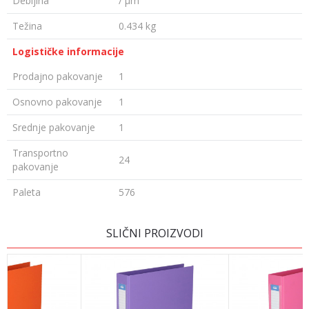
Debljina
/ µm
Težina
0.434 kg
Logističke informacije
Prodajno pakovanje
1
Osnovno pakovanje
1
Srednje pakovanje
1
Transportno
24
pakovanje
Paleta
576
OSTAVI KOMENTAR
SLIČNI PROIZVODI
Ime/Nadimak