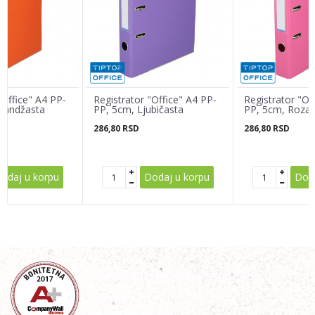
Email adresa
Poruka
"Office" A4 PP-
Registrator "Office" A4 PP-
Registrator "Of
randžasta
PP, 5cm, Ljubičasta
PP, 5cm, Roza
286,80
RSD
286,80
RSD
POŠALJI
odaj u korpu
Dodaj u korpu
Doda