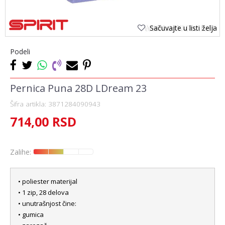
Sačuvajte u listi želja
Podeli
Pernica Puna 28D LDream 23
Šifra artikla:
3871284090943
714,00
RSD
Zalihe:
• poliester materijal
• 1 zip, 28 delova
• unutrašnjost čine:
• gumica