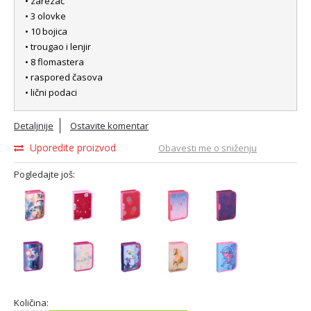
• zarezač
• 3 olovke
• 10 bojica
• trougao i lenjir
• 8 flomastera
• raspored časova
• lični podaci
Detaljnije
Ostavite komentar
Uporedite proizvod
Obavesti me o sniženju
Pogledajte još:
Količina: