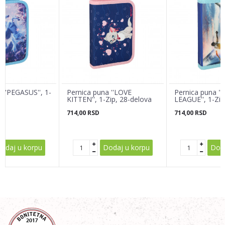
Email adresa
Poruka
 ''PEGASUS'', 1-
Pernica puna ''LOVE
Pernica puna 
va
KITTEN'', 1-Zip, 28-delova
LEAGUE'', 1-Zip
714,00
RSD
714,00
RSD
POŠALJI
odaj u korpu
Dodaj u korpu
Doda