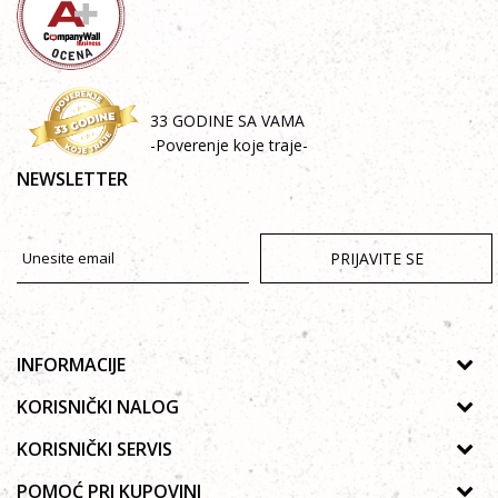
33 GODINE SA VAMA
-Poverenje koje traje-
NEWSLETTER
PRIJAVITE SE
INFORMACIJE
O nama
KORISNIČKI NALOG
Prodavnice
Uputsvo za registraciju
KORISNIČKI SERVIS
Galerija
Zaboravljena lozinka
Politika privatnosti
POMOĆ PRI KUPOVINI
Saradnja