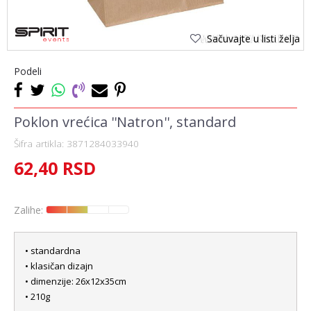
Sačuvajte u listi želja
Podeli
Poklon vrećica ''Natron'', standard
Šifra artikla:
3871284033940
62,40
RSD
Zalihe:
• standardna
• klasičan dizajn
• dimenzije: 26x12x35cm
• 210g