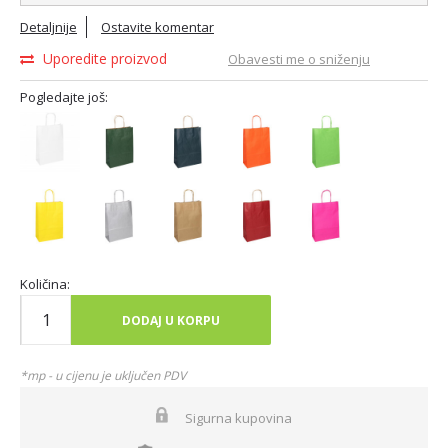
Detaljnije
Ostavite komentar
Uporedite proizvod
Obavesti me o sniženju
Pogledajte još:
Količina:
DODAJ U KORPU
*mp - u cijenu je uključen PDV
Sigurna kupovina