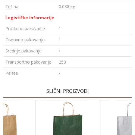
Težina
0.038 kg
Logističke informacije
Prodajno pakovanje
1
Osnovno pakovanje
1
Srednje pakovanje
/
Transportno pakovanje
250
Paleta
/
OSTAVI KOMENTAR
SLIČNI PROIZVODI
Ime/Nadimak
Email adresa