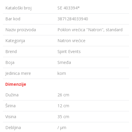
Kataloški broj
SE 403394*
Bar kod
3871284033940
Naziv proizvoda
Poklon vrećica ''Natron'', standard
Kategorija
Natron vrećice
Brend
Spirit Events
Boja
Smeđa
Jedinica mere
kom
Dimenzije
Dužina
26 cm
Širina
12 cm
Visina
35 cm
Debljina
/ µm