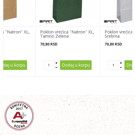
Poruka
a ''Natron'' XL,
Poklon vrećica ''Natron'' XL,
Poklon vrećica '
Tamno Zelena
Srebrna
70,80
RSD
70,80
RSD
POŠALJI
odaj u korpu
Dodaj u korpu
Doda