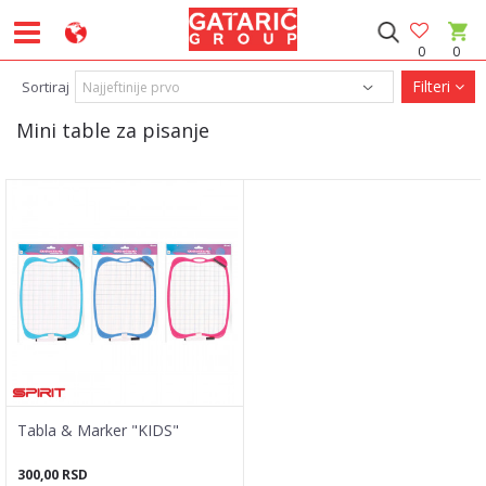
0
0
Filteri
Sortiraj
Mini table za pisanje
Tabla & Marker "KIDS"
300,00
RSD