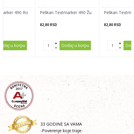
tmarker 490 Ro
Pelikan Textmarker 490 Žu
Pelikan Textma
82,80
RSD
82,80
RSD
POŠALJI
odaj u korpu
Dodaj u korpu
Doda
33 GODINE SA VAMA
-Poverenje koje traje-