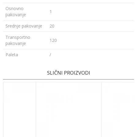
Osnovno
1
pakovanje
Srednje pakovanje
20
Transportno
120
pakovanje
Paleta
/
OSTAVI KOMENTAR
SLIČNI PROIZVODI
Ime/Nadimak
Email adresa
Poruka