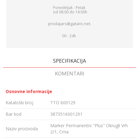
Ponedeljak - Petak
od 08:00 do 16:00h
prodajars@gataric.net.
00 - 24h
SPECIFIKACIJA
KOMENTARI
Osnovne informacije
Kataloški broj
TTO 600129
Bar kod
3873516001291
Marker Permanentni "Plus" Okrugli Vrh
Naziv proizvoda
2/1, Crna