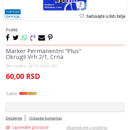
Sačuvajte u listi želja
Podeli
Marker Permanentni "Plus"
Okrugli Vrh 2/1, Crna
Šifra artikla:
3873516001291
60,00
RSD
Zalihe:
Detaljnije
Ostavite komentar
Uporedite proizvod
Obavesti me o sniženju