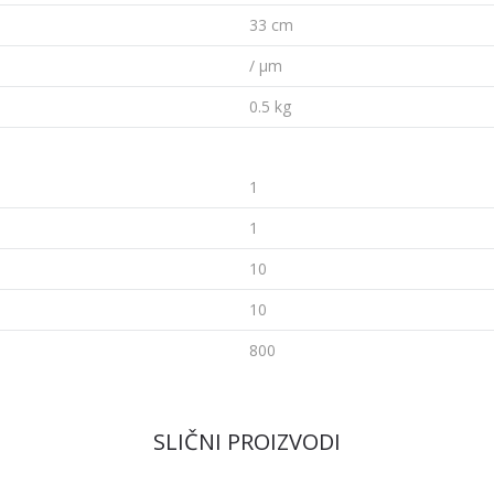
33 cm
/ µm
0.5 kg
1
1
10
10
800
SLIČNI PROIZVODI