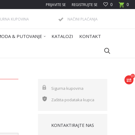
0
0
PRIJAVITE SE
REGISTRUJTE SE
GURNA KUPOVINA
NAČINI PLAĆANJA
MODA & PUTOVANJE
KATALOZI
KONTAKT
(
0
)
Sigurna kupovina
Zaštita podataka kupca
KONTAKTIRAJTE NAS