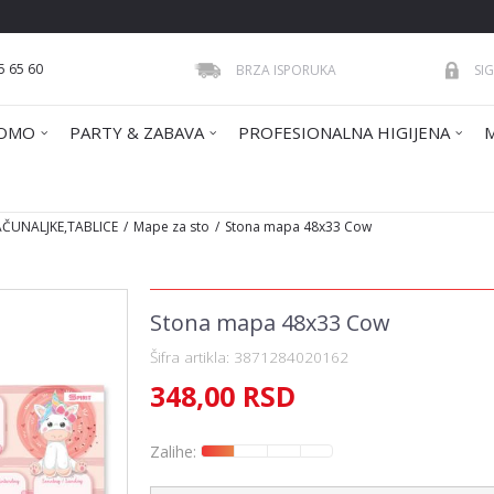
5 65 60
BRZA ISPORUKA
SI
OMO
PARTY & ZABAVA
PROFESIONALNA HIGIJENA
AČUNALJKE,TABLICE
Mape za sto
Stona mapa 48x33 Cow
Stona mapa 48x33 Cow
Šifra artikla:
3871284020162
348,00
RSD
Zalihe: