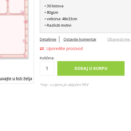
• 30 listova
• 80gsm
• velicina: 48x33cm
• Razliciti motivi
Detaljnije
Ostavite komentar
Obavesti me 
Uporedite proizvod
Količina:
DODAJ U KORPU
vajte u listi želja
*mp - u cijenu je uključen PDV