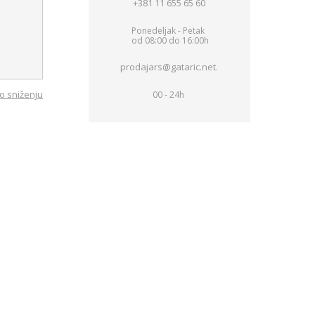
+381 11 655 65 60
Ponedeljak - Petak
od 08:00 do 16:00h
prodajars@gataric.net.
o sniženju
00 - 24h