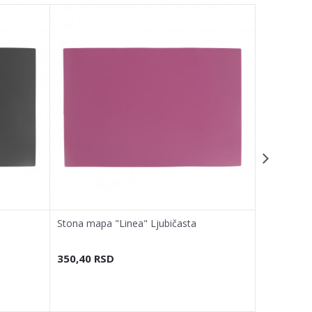
Stona mapa "Linea" Ljubičasta
Stona map
350,40
RSD
492,00
R