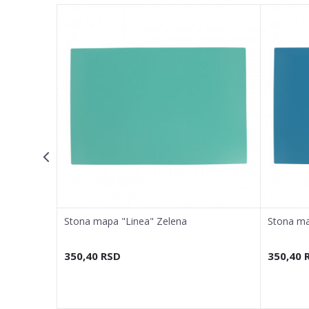
Email adresa
Poruka
POŠALJI
40cm
Stona mapa "Linea" Zelena
Stona ma
350,40
RSD
350,40