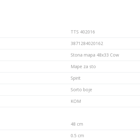
TTS 402016
3871284020162
Stona mapa 48x33 Cow
Mape za sto
Spirit
Sorto boje
KOM
48 cm
0.5 cm