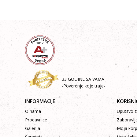
33 GODINE SA VAMA
-Poverenje koje traje-
INFORMACIJE
KORISNI
O nama
Uputsvo za
Prodavnice
Zaboravlj
Galerija
Moja kor
Saradnja
Lista želja