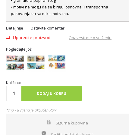
• gramatura papira: 105g
• motivi ne mogu da se biraju, osnovna ili transportna
pakovanja su sa miks motivima.
Detaljnije
Ostavite komentar
Uporedite proizvod
Obavesti me o sniženju
Pogledajte još:
Količina:
DODAJ U KORPU
*mp - u cijenu je uključen PDV
Sigurna kupovina
Zaštita podataka kupca