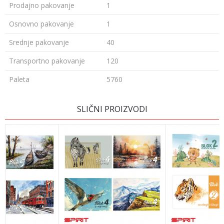
Prodajno pakovanje
1
Osnovno pakovanje
1
Srednje pakovanje
40
Transportno pakovanje
120
Paleta
5760
OSTAVI KOMENTAR
SLIČNI PROIZVODI
Ime/Nadimak
Email adresa
Poruka