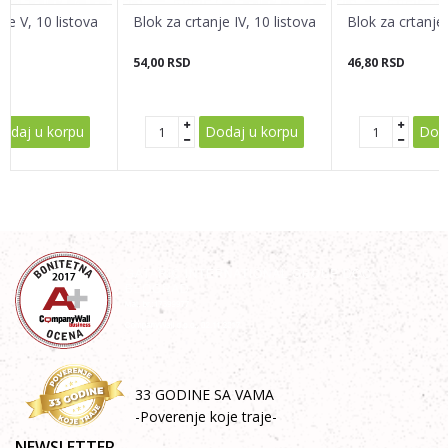
je V, 10 listova
Blok za crtanje IV, 10 listova
Blok za crtanje 
54,00
RSD
46,80
RSD
POŠALJI
odaj u korpu
Dodaj u korpu
Doda
33 GODINE SA VAMA
-Poverenje koje traje-
NEWSLETTER