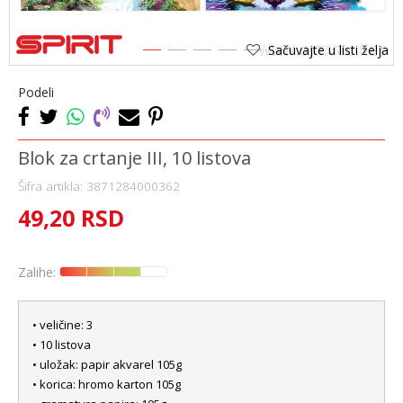
Sačuvajte u listi želja
1
2
3
4
5
Podeli
Blok za crtanje III, 10 listova
Šifra artikla:
3871284000362
49,20
RSD
Zalihe:
• veličine: 3
• 10 listova
• uložak: papir akvarel 105g
• korica: hromo karton 105g