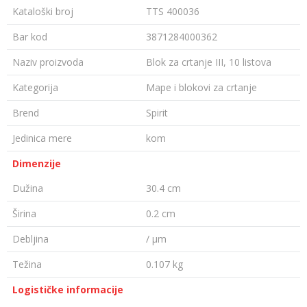
Kataloški broj
TTS 400036
Bar kod
3871284000362
Naziv proizvoda
Blok za crtanje III, 10 listova
Kategorija
Mape i blokovi za crtanje
Brend
Spirit
Jedinica mere
kom
Dimenzije
Dužina
30.4 cm
Širina
0.2 cm
Debljina
/ µm
Težina
0.107 kg
Logističke informacije