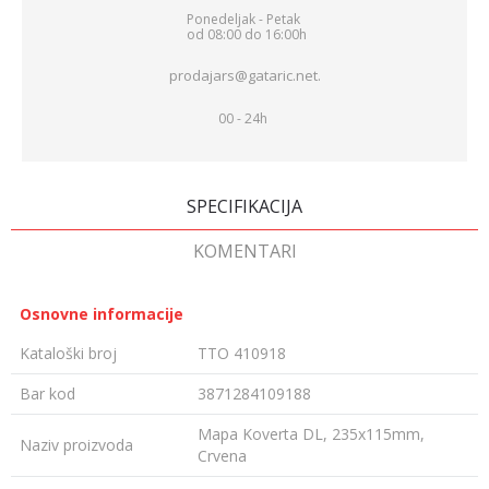
Ponedeljak - Petak
od 08:00 do 16:00h
prodajars@gataric.net.
00 - 24h
SPECIFIKACIJA
KOMENTARI
Osnovne informacije
Kataloški broj
TTO 410918
Bar kod
3871284109188
Mapa Koverta DL, 235x115mm,
Naziv proizvoda
Crvena