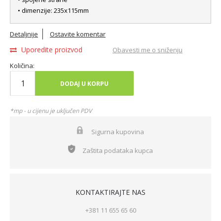
• dimenzije: 235x115mm
Detaljnije
Ostavite komentar
Uporedite proizvod
Obavesti me o sniženju
Količina:
DODAJ U KORPU
*mp - u cijenu je uključen PDV
Sigurna kupovina
Zaštita podataka kupca
KONTAKTIRAJTE NAS
+381 11 655 65 60