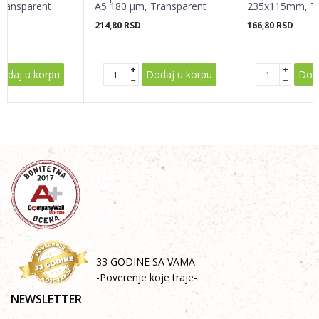
ransparent
A5 180 µm, Transparent
235x115mm, Tr
214,80
RSD
166,80
RSD
POŠALJI
odaj u korpu
Dodaj u korpu
Doda
33 GODINE SA VAMA
-Poverenje koje traje-
NEWSLETTER