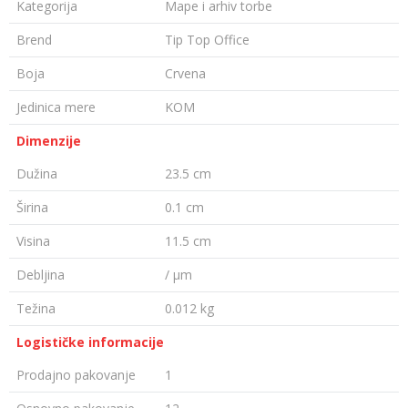
Kategorija
Mape i arhiv torbe
Brend
Tip Top Office
Boja
Crvena
Jedinica mere
KOM
Dimenzije
Dužina
23.5 cm
Širina
0.1 cm
Visina
11.5 cm
Debljina
/ µm
Težina
0.012 kg
Logističke informacije
Prodajno pakovanje
1