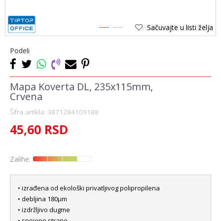
Sačuvajte u listi želja
1
2
Podeli
Mapa Koverta DL, 235x115mm,
Crvena
Šifra artikla:
3871284109188
45,60
RSD
Zalihe:
• izrađena od ekološki privatljivog polipropilena
• debljina 180µm
• izdržljivo dugme
• spojene strane