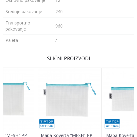
Osnovno pakovanje
12
Srednje pakovanje
240
Transportno
960
pakovanje
Paleta
/
OSTAVI KOMENTAR
SLIČNI PROIZVODI
Ime/Nadimak
Email adresa
Poruka
ta "MESH" PP
Mapa Koverta "MESH" PP
Mapa Koverta 