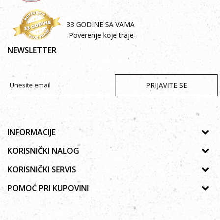
33 GODINE SA VAMA
-Poverenje koje traje-
NEWSLETTER
PRIJAVITE SE
INFORMACIJE
O nama
KORISNIČKI NALOG
Prodavnice
Uputsvo za registraciju
KORISNIČKI SERVIS
Galerija
Zaboravljena lozinka
Politika privatnosti
POMOĆ PRI KUPOVINI
Saradnja
Moja korpa
Autorska prava
Zaposlenje
Kako kupiti Online
Lista želja
Uslovi korišćenja
Kontakt
Poručivanje telefonom ili e-mailom