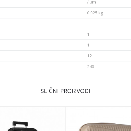
/ µm
0.025 kg
1
1
12
240
SLIČNI PROIZVODI