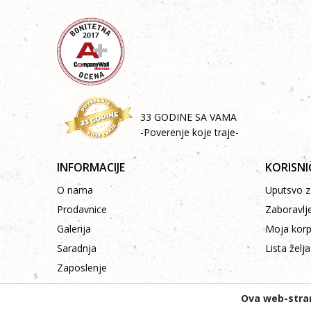
33 GODINE SA VAMA
-Poverenje koje traje-
INFORMACIJE
KORISNI
O nama
Uputsvo za
Prodavnice
Zaboravlj
Galerija
Moja kor
Saradnja
Lista želja
Zaposlenje
Kontakt
Ova web-stran