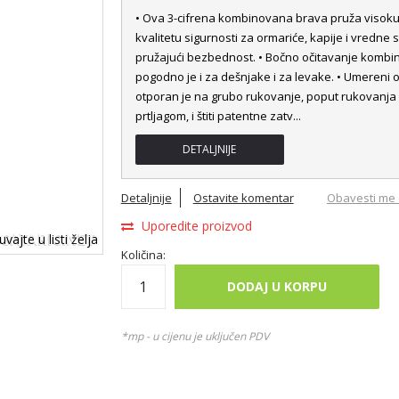
• Ova 3-cifrena kombinovana brava pruža visok
kvalitetu sigurnosti za ormariće, kapije i vredne s
pružajući bezbednost. • Bočno očitavanje kombin
pogodno je i za dešnjake i za levake. • Umereni 
otporan je na grubo rukovanje, poput rukovanja
prtljagom, i štiti patentne zatv
...
DETALJNIJE
Detaljnije
Ostavite komentar
Obavesti me 
Uporedite proizvod
vajte u listi želja
Količina:
DODAJ U KORPU
*mp - u cijenu je uključen PDV