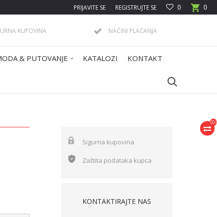
0
0
PRIJAVITE SE
REGISTRUJTE SE
GURNA KUPOVINA
NAČINI PLAĆANJA
MODA & PUTOVANJE
KATALOZI
KONTAKT
(
0
)
Sigurna kupovina
Zaštita podataka kupca
KONTAKTIRAJTE NAS