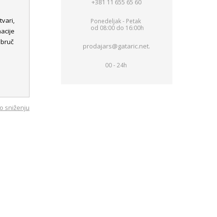
+381 11 655 65 60
u
tvari,
Ponedeljak - Petak
od 08:00 do 16:00h
acije
obruč
prodajars@gataric.net.
00 - 24h
o sniženju