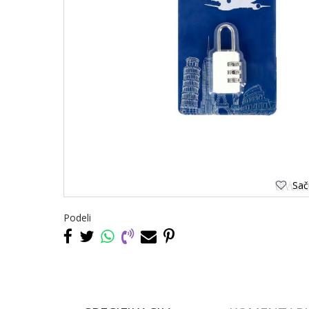
Saču
Podeli