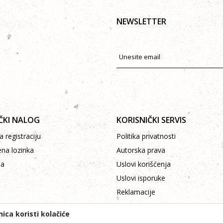
NEWSLETTER
ČKI NALOG
KORISNIČKI SERVIS
 registraciju
Politika privatnosti
ena lozinka
Autorska prava
pa
Uslovi korišćenja
Uslovi isporuke
Reklamacije
Povraćaj sredstava
ica koristi kolačiće