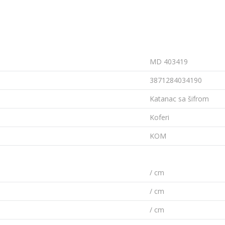
MD 403419
3871284034190
Katanac sa šifrom
Koferi
KOM
/ cm
/ cm
/ cm