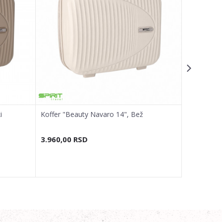
i
Koffer "Beauty Navaro 14", Bež
Koffer "Be
3.960,00
RSD
3.960,00