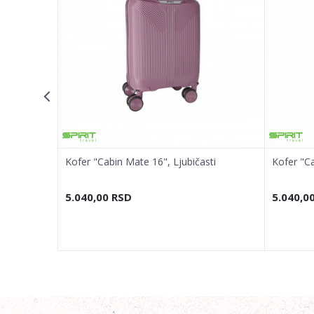
Poruka
POŠALJI
na
Kofer "Cabin Mate 16", Ljubičasti
Kofer "Ca
5.040,00
RSD
5.040,0