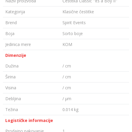
Naziv proizvoda
Čestitka Classic "Its a Boy II"
Kategorija
Klasične čestitke
Brend
Spirit Events
Boja
Sorto boje
Jedinica mere
KOM
Dimenzije
Dužina
/ cm
Širina
/ cm
Visina
/ cm
Debljina
/ µm
Težina
0.014 kg
Logističke informacije
Prodajno pakovanje
1