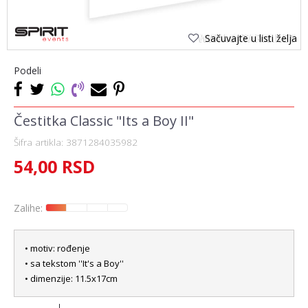
Sačuvajte u listi želja
Podeli
Čestitka Classic "Its a Boy II"
Šifra artikla:
3871284035982
54,00
RSD
Zalihe:
• motiv: rođenje
• sa tekstom ''It's a Boy''
• dimenzije: 11.5x17cm