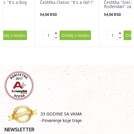
sic "It's a Boy
Čestitka Classic "It's a Girl I"
Čestitka "Sreća
Rođendan" za d
54,00
RSD
54,00
RSD
POŠALJI
odaj u korpu
Dodaj u korpu
Doda
33 GODINE SA VAMA
-Poverenje koje traje-
NEWSLETTER