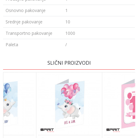
Osnovno pakovanje
1
Srednje pakovanje
10
Transportno pakovanje
1000
Paleta
/
OSTAVI KOMENTAR
SLIČNI PROIZVODI
Ime/Nadimak
Email adresa
Poruka