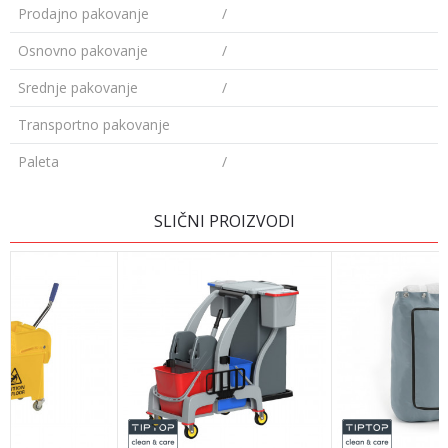
Prodajno pakovanje
/
Osnovno pakovanje
/
Srednje pakovanje
/
Transportno pakovanje
Paleta
/
OSTAVI KOMENTAR
SLIČNI PROIZVODI
Ime/Nadimak
Email adresa
Poruka