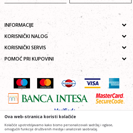
INFORMACIJE
O nama
KORISNIČKI NALOG
Prodavnice
Uputsvo za registraciju
KORISNIČKI SERVIS
Galerija
Zaboravljena lozinka
Politika privatnosti
POMOĆ PRI KUPOVINI
Saradnja
Moja korpa
Autorska prava
Zaposlenje
Kako kupiti Online
Lista želja
Uslovi korišćenja
Kontakt
Poručivanje telefonom ili e-mailom
Uslovi isporuke
Najčešća pitanja
Reklamacije
Povraćaj sredstava
Ova web-stranica koristi kolačiće
Kolačiće upotrebljavamo kako bismo personalizovali sadržaj i oglase,
omogućili funkcije društvenih medija i analizirali saobraćaj.