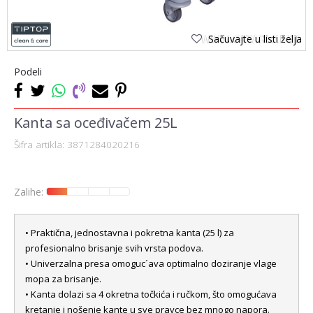
Sačuvajte u listi želja
Podeli
Kanta sa oceđivačem 25L
Šifra artikla:
3871284020216
Zalihe:
• Praktična, jednostavna i pokretna kanta (25 l) za
profesionalno brisanje svih vrsta podova.
• Univerzalna presa omoguc´ava optimalno doziranje vlage
mopa za brisanje.
• Kanta dolazi sa 4 okretna točkića i ručkom, što omogućava
kretanje i nošenje kante u sve pravce bez mnogo napora.