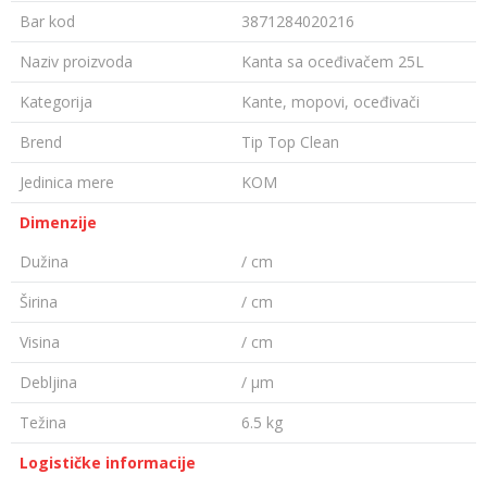
Bar kod
3871284020216
Naziv proizvoda
Kanta sa oceđivačem 25L
Kategorija
Kante, mopovi, oceđivači
Brend
Tip Top Clean
Jedinica mere
KOM
Dimenzije
Dužina
/ cm
Širina
/ cm
Visina
/ cm
Debljina
/ µm
Težina
6.5 kg
Logističke informacije