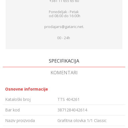
+381 11 655 65 60
Ponedeljak - Petak
od 08:00 do 16:00h
prodajars@gataric.net.
00 - 24h
SPECIFIKACIJA
KOMENTARI
Osnovne informacije
Kataloški broj
TTS 404261
Bar kod
3871284042614
Naziv proizvoda
Grafitna olovka 1/1 Classic