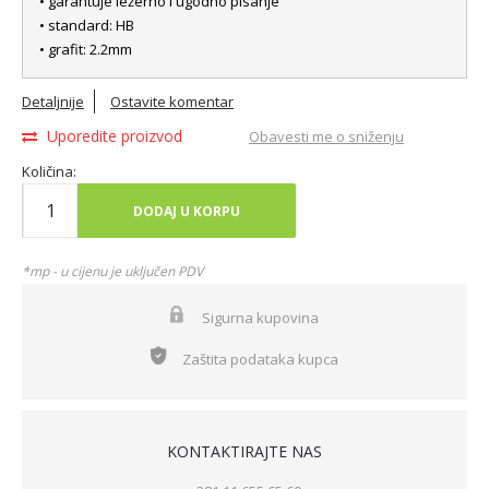
• garantuje ležerno i ugodno pisanje
• standard: HB
• grafit: 2.2mm
Detaljnije
Ostavite komentar
Uporedite proizvod
Obavesti me o sniženju
Količina:
DODAJ U KORPU
*mp - u cijenu je uključen PDV
Sigurna kupovina
Zaštita podataka kupca
KONTAKTIRAJTE NAS