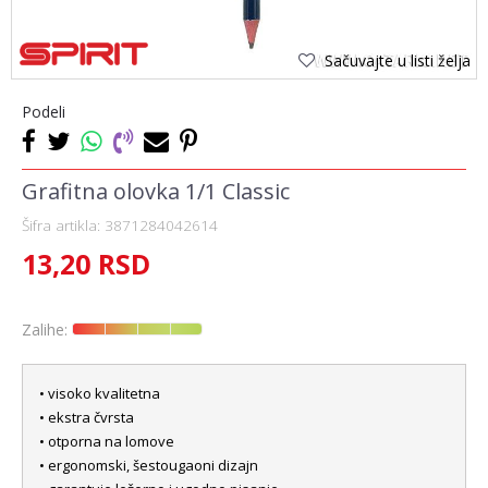
Sačuvajte u listi želja
Podeli
Grafitna olovka 1/1 Classic
Šifra artikla:
3871284042614
13,20
RSD
Zalihe:
• visoko kvalitetna
• ekstra čvrsta
• otporna na lomove
• ergonomski, šestougaoni dizajn