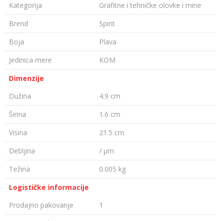
Kategorija
Grafitne i tehničke olovke i mine
Brend
Spirit
Boja
Plava
Jedinica mere
KOM
Dimenzije
Dužina
4.9 cm
Širina
1.6 cm
Visina
21.5 cm
Debljina
/ µm
Težina
0.005 kg
Logističke informacije
Prodajno pakovanje
1