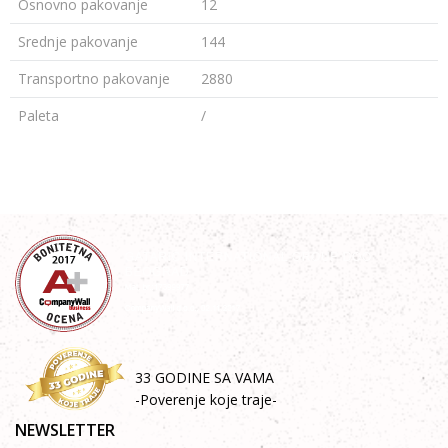
Osnovno pakovanje
12
Srednje pakovanje
144
Transportno pakovanje
2880
Paleta
/
OSTAVI KOMENTAR
Ime/Nadimak
Email adresa
Poruka
33 GODINE SA VAMA
-Poverenje koje traje-
NEWSLETTER