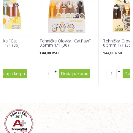
Email adresa
Poruka
vka ''Cat
Tehnička Olovka ''CatPaw''
Tehnička Olovka 
m 1/1 (36)
0.5mm 1/1 (36)
0.5mm 1/1 (36)
144,00
RSD
144,00
RSD
POŠALJI
odaj u korpu
Dodaj u korpu
Doda