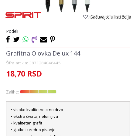
Sačuvajte u listi želja
1
2
3
4
5
6
Podeli
Grafitna Olovka Delux 144
Šifra artikla:
3871284046445
18,70
RSD
Zalihe:
• visoko kvalitetno crno drvo
• ekstra čvsrta, nelomljiva
• kvalitetan grafit
• glatko i uredno pisanje