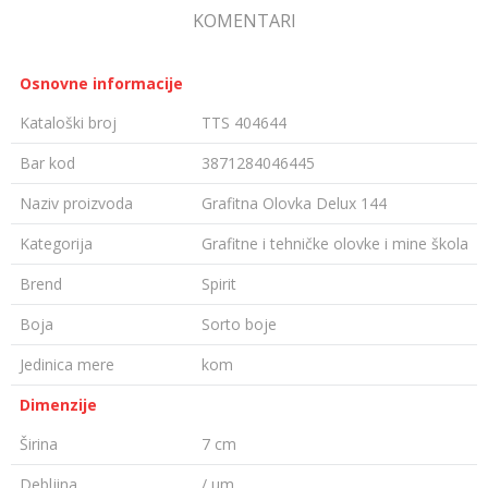
KOMENTARI
Osnovne informacije
Kataloški broj
TTS 404644
Bar kod
3871284046445
Naziv proizvoda
Grafitna Olovka Delux 144
Kategorija
Grafitne i tehničke olovke i mine škola
Brend
Spirit
Boja
Sorto boje
Jedinica mere
kom
Dimenzije
Širina
7 cm
Debljina
/ µm