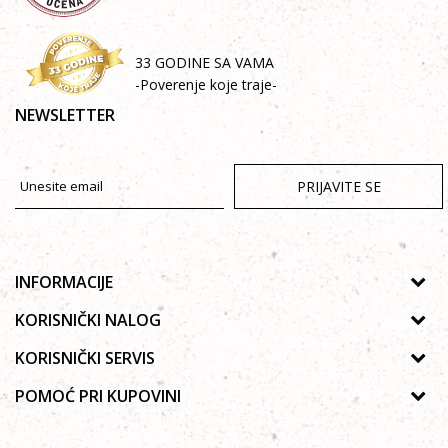
33 GODINE SA VAMA
-Poverenje koje traje-
NEWSLETTER
PRIJAVITE SE
INFORMACIJE
O nama
KORISNIČKI NALOG
Prodavnice
Uputsvo za registraciju
KORISNIČKI SERVIS
Galerija
Zaboravljena lozinka
Politika privatnosti
POMOĆ PRI KUPOVINI
Saradnja
Moja korpa
Autorska prava
Zaposlenje
Kako kupiti Online
Lista želja
Uslovi korišćenja