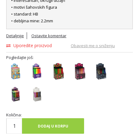
• interesantan, okrugli dizajn
• motivi šahovskih figura
• standard: HB
• debljina mine: 2.2mm
Detaljnije
Ostavite komentar
Uporedite proizvod
Obavesti me o sniženju
Pogledajte još:
Količina:
DODAJ U KORPU