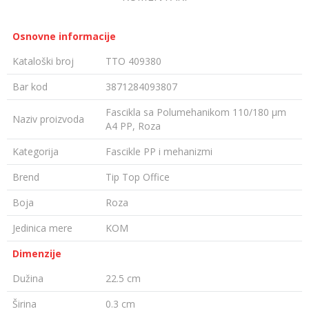
Osnovne informacije
Kataloški broj
TTO 409380
Bar kod
3871284093807
Fascikla sa Polumehanikom 110/180 µm
Naziv proizvoda
A4 PP, Roza
Kategorija
Fascikle PP i mehanizmi
Brend
Tip Top Office
Boja
Roza
Jedinica mere
KOM
Dimenzije
Dužina
22.5 cm
Širina
0.3 cm