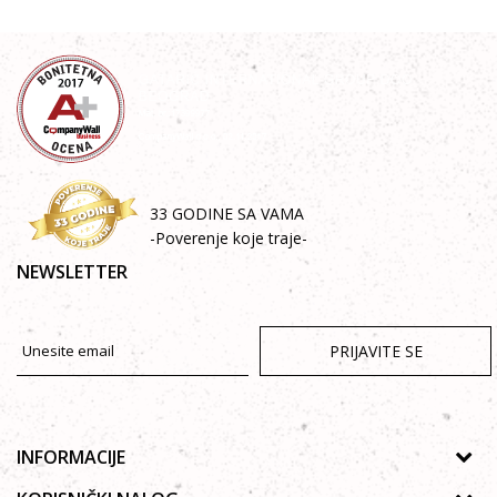
33 GODINE SA VAMA
-Poverenje koje traje-
NEWSLETTER
PRIJAVITE SE
INFORMACIJE
O nama