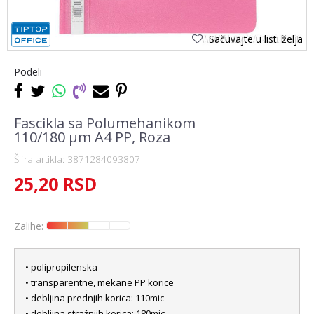
Sačuvajte u listi želja
1
2
Podeli
Fascikla sa Polumehanikom
110/180 µm A4 PP, Roza
Šifra artikla:
3871284093807
25,20
RSD
Zalihe:
• polipropilenska
• transparentne, mekane PP korice
• debljina prednjih korica: 110mic
• debljina stražnjih korica: 180mic