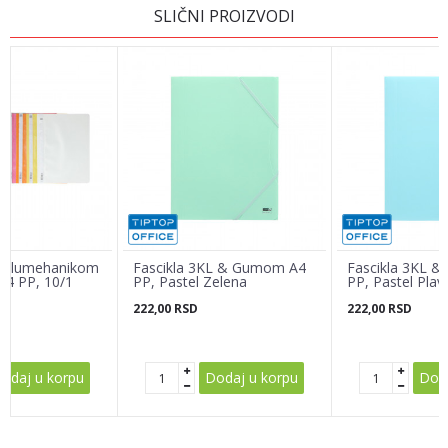
SLIČNI PROIZVODI
Ime/Nadimak
Email adresa
Poruka
 Polumehanikom
Fascikla 3KL & Gumom A4
Fascikla 3KL 
4 PP, 10/1
PP, Pastel Zelena
PP, Pastel Plav
222,00
RSD
222,00
RSD
POŠALJI
odaj u korpu
Dodaj u korpu
Doda