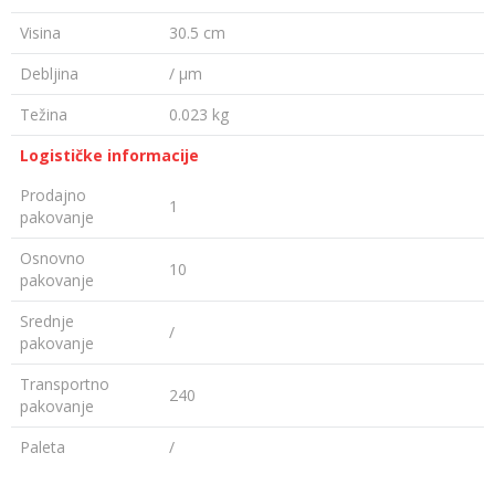
Visina
30.5 cm
Debljina
/ µm
Težina
0.023 kg
Logističke informacije
Prodajno
1
pakovanje
Osnovno
10
pakovanje
Srednje
/
pakovanje
Transportno
240
pakovanje
Paleta
/
OSTAVI KOMENTAR