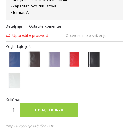
• kapacitet: oko 200 listova
• format: A4
Detaljnije
Ostavite komentar
Uporedite proizvod
Obavesti me o sniženju
Pogledajte još:
Količina:
DODAJ U KORPU
*mp - u cijenu je uključen PDV