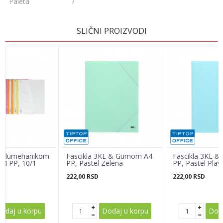
Paleta
/
OSTAVI KOMENTAR
SLIČNI PROIZVODI
Ime/Nadimak
Email adresa
Poruka
 Polumehanikom
Fascikla 3KL & Gumom A4
Fascikla 3KL 
4 PP, 10/1
PP, Pastel Zelena
PP, Pastel Plav
222,00
RSD
222,00
RSD
POŠALJI
odaj u korpu
Dodaj u korpu
Doda