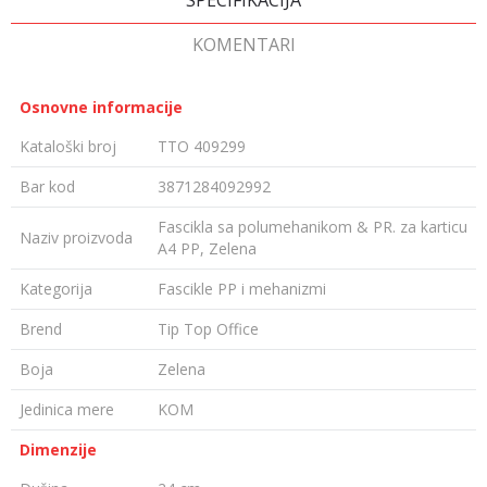
SPECIFIKACIJA
KOMENTARI
Osnovne informacije
Kataloški broj
TTO 409299
Bar kod
3871284092992
Fascikla sa polumehanikom & PR. za karticu
Naziv proizvoda
A4 PP, Zelena
Kategorija
Fascikle PP i mehanizmi
Brend
Tip Top Office
Boja
Zelena
Jedinica mere
KOM
Dimenzije