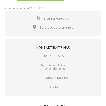
*mp - u cijenu je uključen PDV
Sigurna kupovina
Zaštita podataka kupca
KONTAKTIRAJTE NAS
+381 11 655 65 60
Ponedeljak - Petak
od 08:00 do 16:00h
prodajars@gataric.net.
00 - 24h