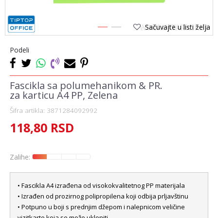
Sačuvajte u listi želja
1
2
Podeli
Fascikla sa polumehanikom & PR.
za karticu A4 PP, Zelena
Šifra artikla:
3871284092992
118,80
RSD
Zalihe:
• Fascikla A4 izrađena od visokokvalitetnog PP materijala
• Izrađen od prozirnog polipropilena koji odbija prljavštinu
• Potpuno u boji s prednjim džepom i nalepnicom veličine
vizitkarte koja se može ukloniti