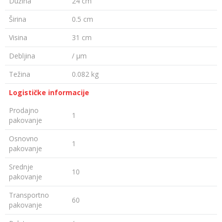
Dužina
24 cm
Širina
0.5 cm
Visina
31 cm
Debljina
/ µm
Težina
0.082 kg
Logističke informacije
Prodajno
1
pakovanje
Osnovno
1
pakovanje
Srednje
10
pakovanje
Transportno
60
pakovanje