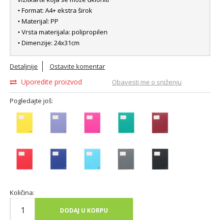
• Format: A4+ ekstra širok
• Materijal: PP
• Vrsta materijala: polipropilen
• Dimenzije: 24x31cm
Detaljnije
Ostavite komentar
Uporedite proizvod
Obavesti me o sniženju
Pogledajte još:
Količina:
DODAJ U KORPU