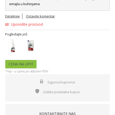
emajla u kuhinjama
Detaljnije
Ostavite komentar
Uporedite proizvod
Pogledajte još:
CENA NA UPIT
*mp - u cijenu je uključen PDV
Sigurna kupovina
Zaštita podataka kupca
KONTAKTIRAJTE NAS