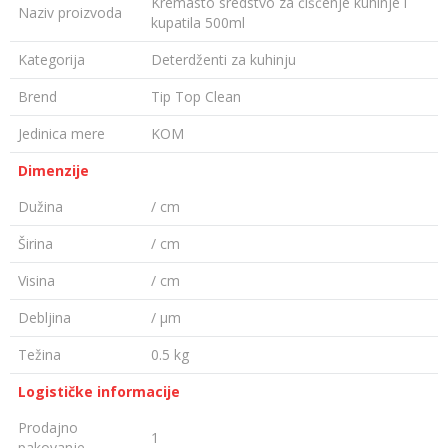
Kremasto sredstvo za čišćenje kuhinje i
Naziv proizvoda
kupatila 500ml
Kategorija
Deterdženti za kuhinju
Brend
Tip Top Clean
Jedinica mere
KOM
Dimenzije
Dužina
/ cm
Širina
/ cm
Visina
/ cm
Debljina
/ µm
Težina
0.5 kg
Logističke informacije
Prodajno
1
pakovanje