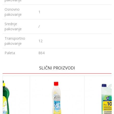
Osnovno
1
pakovanje
Srednje
/
pakovanje
Transportno
12
pakovanje
Paleta
864
OSTAVI KOMENTAR
SLIČNI PROIZVODI
Ime/Nadimak
Email adresa