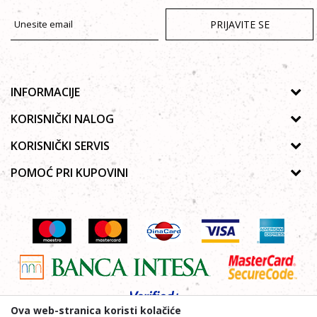
PRIJAVITE SE
INFORMACIJE
O nama
KORISNIČKI NALOG
Prodavnice
Uputsvo za registraciju
KORISNIČKI SERVIS
Galerija
Zaboravljena lozinka
Politika privatnosti
POMOĆ PRI KUPOVINI
Saradnja
Moja korpa
Autorska prava
Zaposlenje
Kako kupiti Online
Lista želja
Uslovi korišćenja
Kontakt
Poručivanje telefonom ili e-mailom
Uslovi isporuke
Najčešća pitanja
Reklamacije
Povraćaj sredstava
Ova web-stranica koristi kolačiće