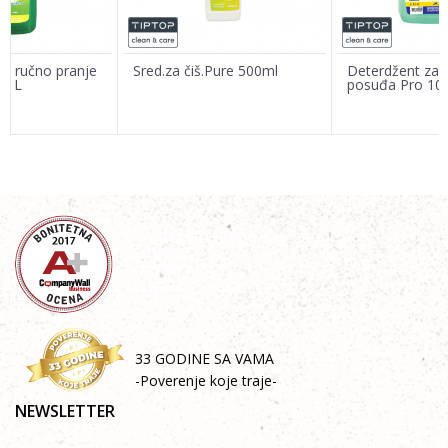
Poruka
za ručno pranje
Sred.za čiš.Pure 500ml
Deterdžent za 
 1L
posuđa Pro 10
POŠALJI
33 GODINE SA VAMA
-Poverenje koje traje-
NEWSLETTER