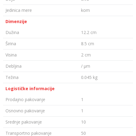
Jedinica mere
kom
Dimenzije
Dužina
12.2 cm
Širina
8.5 cm
Visina
2 cm
Debljina
/ µm
Težina
0.045 kg
Logističke informacije
Prodajno pakovanje
1
Osnovno pakovanje
1
Srednje pakovanje
10
Transportno pakovanje
50