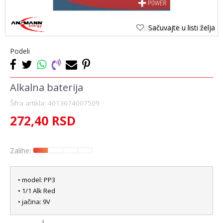
Sačuvajte u listi želja
Podeli
Alkalna baterija
Šifra artikla:
4013674007509
272,40
RSD
Zalihe:
• model: PP3
• 1/1 Alk Red
• jačina: 9V