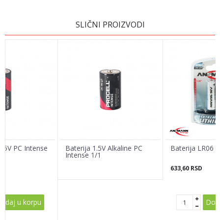
OSTAVI KOMENTAR
SLIČNI PROIZVODI
Ime/Nadimak
Email adresa
Poruka
1.5V PC Intense
Baterija 1.5V Alkaline PC
Baterija LR06 L
Intense 1/1
633,60
RSD
POŠALJI
odaj u korpu
Doda