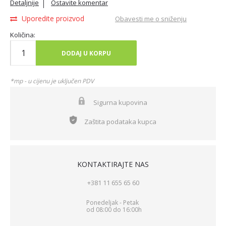
Detaljnije
Ostavite komentar
Uporedite proizvod
Obavesti me o sniženju
Količina:
DODAJ U KORPU
*mp - u cijenu je uključen PDV
Sigurna kupovina
Zaštita podataka kupca
KONTAKTIRAJTE NAS
+381 11 655 65 60
Ponedeljak - Petak
od 08:00 do 16:00h