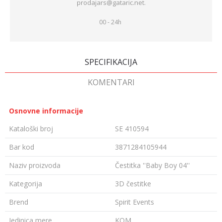
prodajars@gataric.net.
00 - 24h
SPECIFIKACIJA
KOMENTARI
Osnovne informacije
Kataloški broj
SE 410594
Bar kod
3871284105944
Naziv proizvoda
Čestitka ''Baby Boy 04''
Kategorija
3D čestitke
Brend
Spirit Events
Jedinica mere
KOM