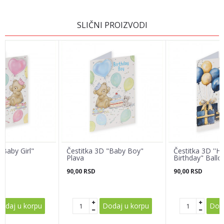
OSTAVI KOMENTAR
SLIČNI PROIZVODI
Ime/Nadimak
Email adresa
Poruka
"Baby Girl"
Čestitka 3D "Baby Boy"
Čestitka 3D ''H
Plava
Birthday" Ballo
90,00
RSD
90,00
RSD
POŠALJI
odaj u korpu
Dodaj u korpu
Doda