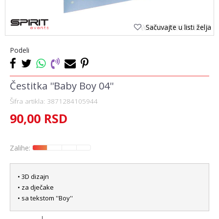
Sačuvajte u listi želja
Podeli
Čestitka ''Baby Boy 04''
Šifra artikla:
3871284105944
90,00
RSD
Zalihe:
• 3D dizajn
• za dječake
• sa tekstom ''Boy''