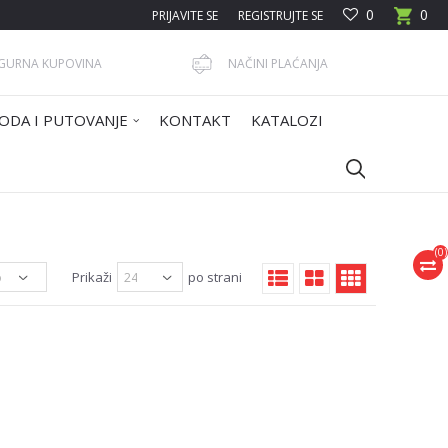
0
0
PRIJAVITE SE
REGISTRUJTE SE
IGURNA KUPOVINA
NAČINI PLAĆANJA
ODA I PUTOVANJE
KONTAKT
KATALOZI
(
0
)
Prikaži
po strani