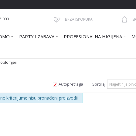
5 000
BRZA ISPORUKA
S
OMO
PARTY I ZABAVA
PROFESIONALNA HIGIJENA
M
Toplomjeri
Autopretraga
Sortiraj
ne kriterijume nisu pronađeni proizvodi!