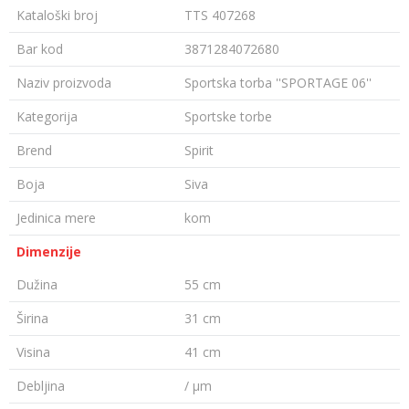
Kataloški broj
TTS 407268
Bar kod
3871284072680
Naziv proizvoda
Sportska torba ''SPORTAGE 06''
Kategorija
Sportske torbe
Brend
Spirit
Boja
Siva
Jedinica mere
kom
Dimenzije
Dužina
55 cm
Širina
31 cm
Visina
41 cm
Debljina
/ µm