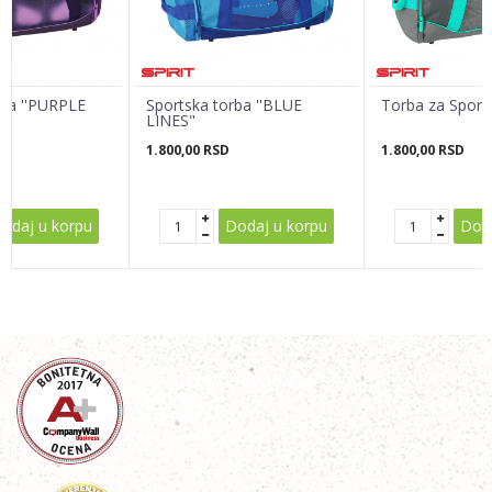
Poruka
rba ''PURPLE
Sportska torba ''BLUE
Torba za Sport
LINES"
1.800,00
RSD
1.800,00
RSD
POŠALJI
odaj u korpu
Dodaj u korpu
Doda