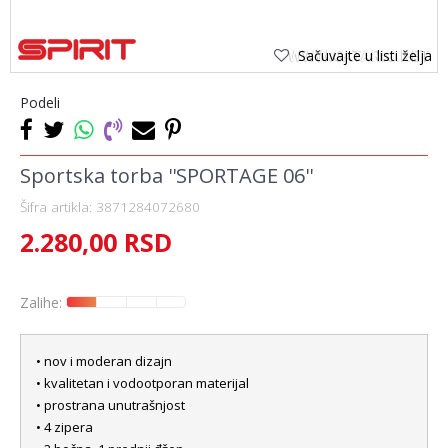
Sačuvajte u listi želja
Podeli
Sportska torba ''SPORTAGE 06''
Šifra artikla:
3871284072680
2.280,00
RSD
Zalihe:
• nov i moderan dizajn
• kvalitetan i vodootporan materijal
• prostrana unutrašnjost
• 4 zipera