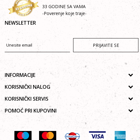
33 GODINE SA VAMA
-Poverenje koje traje-
NEWSLETTER
PRIJAVITE SE
INFORMACIJE
O nama
KORISNIČKI NALOG
Prodavnice
Uputsvo za registraciju
KORISNIČKI SERVIS
Galerija
Zaboravljena lozinka
Politika privatnosti
POMOĆ PRI KUPOVINI
Saradnja
Moja korpa
Autorska prava
Zaposlenje
Kako kupiti Online
Lista želja
Uslovi korišćenja
Kontakt
Poručivanje telefonom ili e-mailom
Uslovi isporuke
Najčešća pitanja