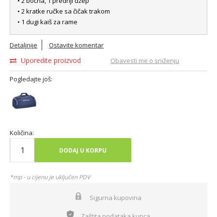
• 2 bočna, 1 prednji đžep
• 2 kratke ručke sa čičak trakom
• 1 dugi kaiš za rame
Detaljnije
Ostavite komentar
Uporedite proizvod
Obavesti me o sniženju
Pogledajte još:
Količina:
DODAJ U KORPU
*mp - u cijenu je uključen PDV
Sigurna kupovina
Zaštita podataka kupca