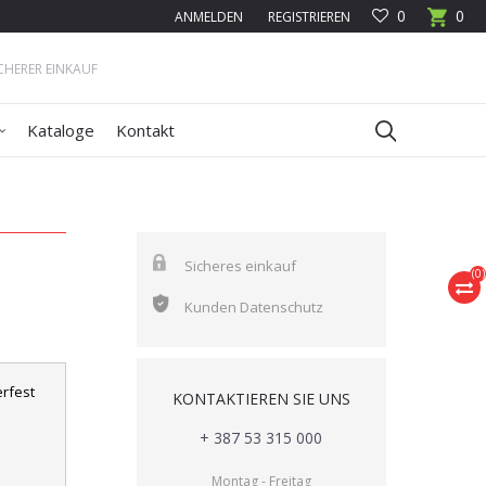
0
0
ANMELDEN
REGISTRIEREN
ICHERER EINKAUF
Kataloge
Kontakt
Sicheres einkauf
(
0
)
Kunden Datenschutz
rfest
KONTAKTIEREN SIE UNS
+ 387 53 315 000
Montag - Freitag