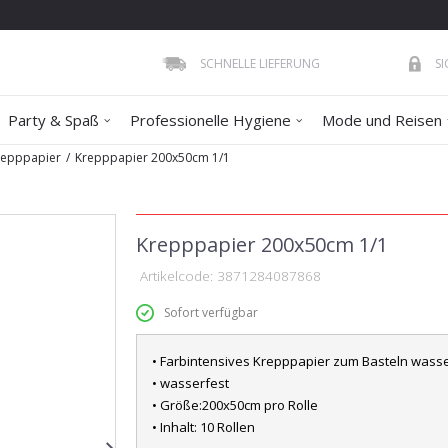
SCHNELLE LIEFERUNG
S
Party & Spaß
Professionelle Hygiene
Mode und Reisen
repppapier
Krepppapier 200x50cm 1/1
Krepppapier 200x50cm 1/1
Artikelcode:
3871284087868
Sofort verfügbar
• Farbintensives Krepppapier zum Basteln wasse
• wasserfest
• Größe:200x50cm pro Rolle
• Inhalt: 10 Rollen