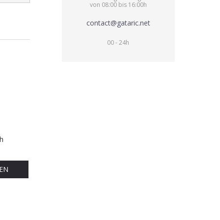
von 08:00 bis 16:00h
contact@gataric.net
00 - 24h
h
EN