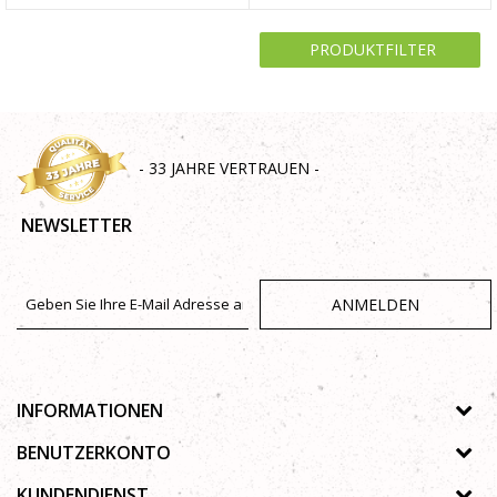
PRODUKTFILTER
- 33 JAHRE VERTRAUEN -
NEWSLETTER
ANMELDEN
INFORMATIONEN
Über uns
BENUTZERKONTO
Geschäfte
Registrierungsanweisungen
KUNDENDIENST