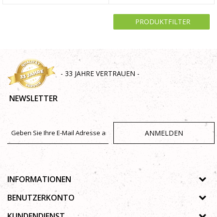
PRODUKTFILTER
- 33 JAHRE VERTRAUEN -
NEWSLETTER
ANMELDEN
INFORMATIONEN
Über uns
BENUTZERKONTO
Geschäfte
Registrierungsanweisungen
KUNDENDIENST