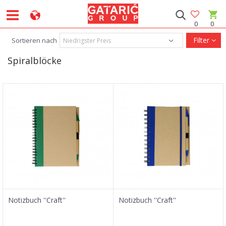
0
0
Filter
Sortieren nach
Spiralblöcke
Notizbuch ''Craft''
Notizbuch ''Craft''