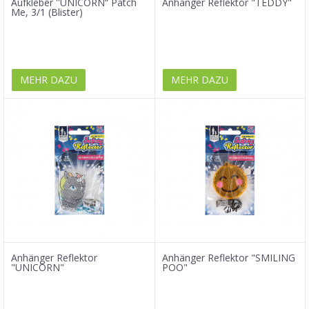
Aufkleber ''UNICORN“ Patch
Anhänger Reflektor "TEDDY"
Me, 3/1 (Blister)
MEHR DAZU
MEHR DAZU
Anhänger Reflektor
Anhänger Reflektor "SMILING
"UNICORN"
POO"