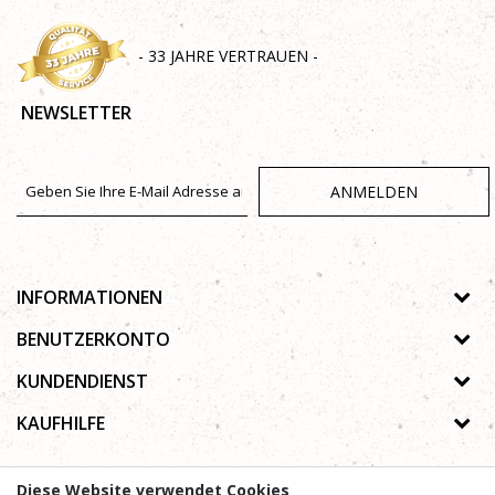
- 33 JAHRE VERTRAUEN -
NEWSLETTER
ANMELDEN
INFORMATIONEN
Über uns
BENUTZERKONTO
Geschäfte
Registrierungsanweisungen
KUNDENDIENST
Galerie
Passwort vergessen
Datenschutz-Bestimmungen
KAUFHILFE
Zusammenarbeit
Wunschzettel
Autorenrecht
Kontakt
Wie kaufe ich online?
Nutzungsbedingungen
Häufig gestellte Fragen
Diese Website verwendet Cookies