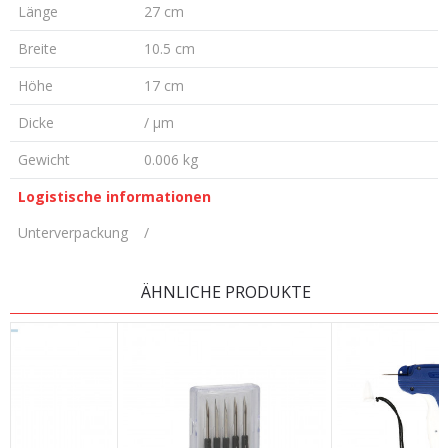
Länge
27 cm
Breite
10.5 cm
Höhe
17 cm
Dicke
/ µm
Gewicht
0.006 kg
Logistische informationen
Unterverpackung
/
KOMMENTAR HINTERLASSEN
ÄHNLICHE PRODUKTE
Vorname/ Nick
E-Mail