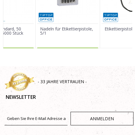
Nachricht
tandard, 50
Nadeln für Etikettierpistole,
Etikettierpistol
, 5000 Stück
5/1
R DAZU
MEHR DAZU
SENDEN
- 33 JAHRE VERTRAUEN -
NEWSLETTER
ANMELDEN