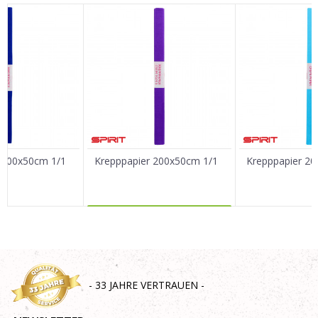
Vorname/ Nick
E-Mail
Nachricht
 200x50cm 1/1
Krepppapier 200x50cm 1/1
Krepppapier 2
MEHR DAZU
SENDEN
- 33 JAHRE VERTRAUEN -