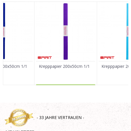
Vorname/ Nick
E-Mail
Nachricht
 200x50cm 1/1
Krepppapier 200x50cm 1/1
Krepppapier 2
MEHR DAZU
SENDEN
- 33 JAHRE VERTRAUEN -