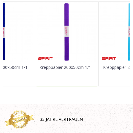
Vorname/ Nick
E-Mail
Nachricht
 200x50cm 1/1
Krepppapier 200x50cm 1/1
Krepppapier 2
MEHR DAZU
SENDEN
- 33 JAHRE VERTRAUEN -