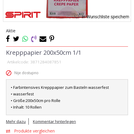
In Wunschliste speichern
1
2
Aktie
Krepppapier 200x50cm 1/1
Artikelcode:
3871284087851
Nije dostupno
• Farbintensives Krepppapier zum Basteln wasserfest
• wasserfest
• Größe:200x50cm pro Rolle
• Inhalt: 10 Rollen
Mehr dazu
Kommentar hinterlegen
Produkte vergleichen